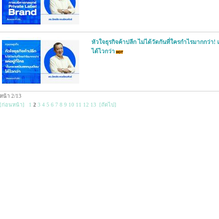
หัวใจธุรกิจค้าปลีก ไม่ได้วัดกันที่ใครกำไรมากกว่า! แ
ได้ไวกว่า
หน้า 2/13
[ก่อนหน้า]
1
2
3
4
5
6
7
8
9
10
11
12
13
[ถัดไป]