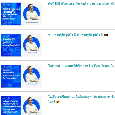
ดัชนี RSI เดือน เม.ย. 'ชะลอตัว' จาก ‘panic buy’ เดื
จากเศรษฐกิจรูปตัว K สู่ ‘เศรษฐกิจรูปตัว E’
วิเคราะห์ - แยกแยะให้เป็น ระหว่าง Food Fraud กับ
ในเมื่อเราเขียนผ่านแป้นพิมพ์อยู่ทุกวัน ทักษะการเขี
ไหม?