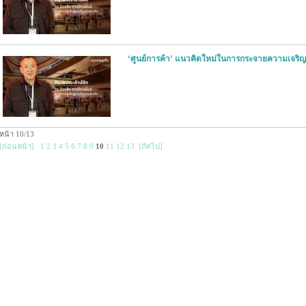
‘ศูนย์การค้า’ แนวคิดใหม่ในการกระจายความเจริญส
หน้า 10/13
[ก่อนหน้า]
1
2
3
4
5
6
7
8
9
10
11
12
13
[ถัดไป]