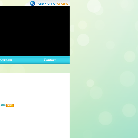
ewsroom
Contact
าคต