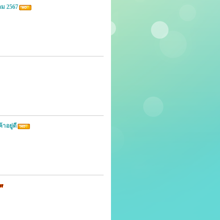
คม 2567
าอยู่ดี