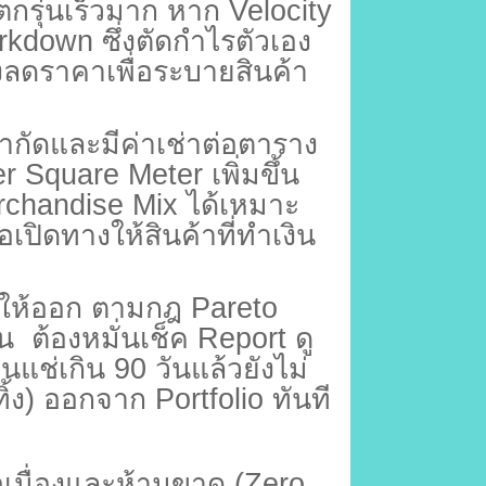
 ตกรุ่นเร็วมาก หาก
Velocity
rkdown
ซึ่งตัดกำไรตัวเอง
งลดราคาเพื่อระบายสินค้า
ีจำกัดและมีค่าเช่าต่อตาราง
er Square Meter
เพิ่มขึ้น
rchandise Mix
ได้เหมาะ
ื่อเปิดทางให้สินค้าที่ทำเงิน
ให้ออก
ตามกฎ
Pareto
้น
ต้องหมั่นเช็ค
Report
ดู
อนแช่เกิน
90
วันแล้วยังไม่
ทิ้ง) ออกจาก
Portfolio
ทันที
อเนื่องและห้ามขาด (
Zero