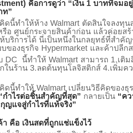
stment)
คือการดูว่า
“
เงิน
1
บาทที่จมอย
บาท”
ี้ทำให้ห้าง
Walmart
ตัดสินใจลงทุนส
หรือ ศูนย์กระจายสินค้าก่อน แล้วค่อยสร้
บริการได้ นี่เป็นหนึ่งในกลยุทธ์ที่สำค
บบของธุรกิจ
Hypermarket
และค้าปลีกส
บ
DC
นี้ทำให้
Walmart
สามารถ
1.
เติม
กในร้าน
3.
ลดต้นทุนโลจิสติกส์
4.
เพิ่มค
นี้ทำให้
Walmart
เปลี่ยนวิธีคิดของธุ
“
กำไรต่อชิ้นสำคัญที่สุด”
กลายเป็น
“
คว
อกุญแจสู่กำไรที่แท้จริง”
้า คือ เงินสดที่ถูกแช่แข็งไว้