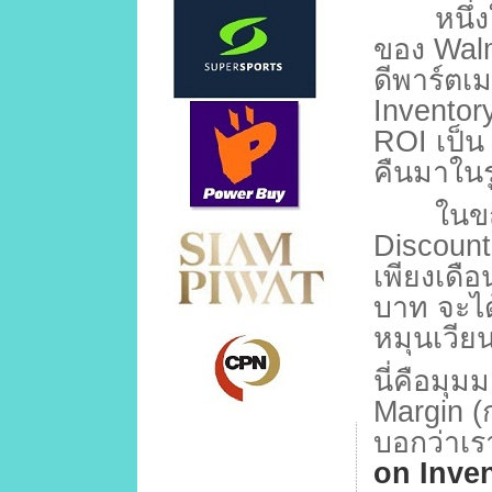
หนึ่งในต
ของ
Wal
ดีพาร์ตเ
Inventor
ROI
เป็
คืนมาใน
ในขณะท
Discount
เพียงเดือน
บาท จะไ
หมุนเวีย
นี่คือมุ
Margin (
บอกว่าเร
on Inven