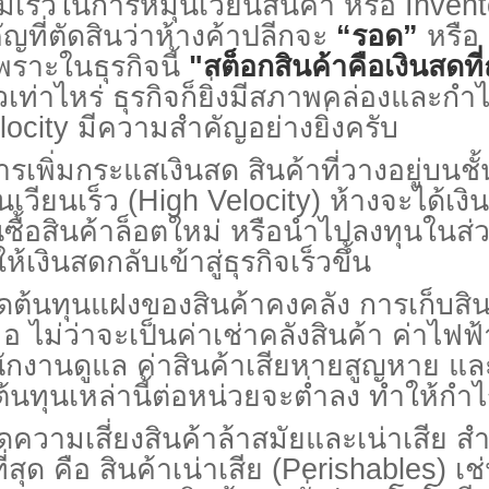
วในการหมุนเวียนสินค้า หรือ
Invent
ญที่ตัดสินว่าห้างค้าปลีกจะ
“
รอด”
หรือ
เพราะในธุรกิจนี้
"
สต็อกสินค้าคือเงินสดที่
วเท่าไหร่ ธุรกิจก็ยิ่งมีสภาพคล่องและกำไรที
locity
มีความสำคัญอย่างยิ่งครับ
ารเพิ่มกระแสเงินสด
สินค้าที่วางอยู่บนชั
นเวียนเร็ว (
High Velocity)
ห้างจะได้เงิ
ซื้อสินค้าล็อตใหม่ หรือนำไปลงทุนในส่วนอ
ห้เงินสดกลับเข้าสู่ธุรกิจเร็วขึ้น
ดต้นทุนแฝงของสินค้าคงคลัง
การเก็บสิน
อ ไม่ว่าจะเป็นค่าเช่าคลังสินค้า ค่าไฟฟ
ักงานดูแล ค่าสินค้าเสียหายสูญหาย แล
ต้นทุนเหล่านี้ต่อหน่วยจะต่ำลง ทำให้กำไร
ดความเสี่ยงสินค้าล้าสมัยและเน่าเสีย
สำ
ที่สุด คือ สินค้าเน่าเสีย (
Perishables)
เช