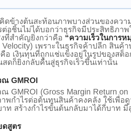
้างต้นสะท้อนภาพบางส่วนของความเป็
รต่อชิ้นไม่ได้บอกว่าธุรกิจมีประสิทธิภ
่งที่สำคัญยิ่งกว่าคือ
“
ความเร็วในการหมุ
 Velocity)
เพราะในธุรกิจค้าปลีก สินค้าบ
่คือ
เงินทุนที่ถูกแช่แข็งอยู่ในรูปของสต็อ
นสดก็ยิ่งกลับคืนสู่ธุรกิจเร็วขึ้นเท่านั้น
วณ
GMROI
นวณ
GMROI (Gross Margin Return on 
าพกำไรต่อต้นทุนสินค้าคงคลัง ใช้เพื่อดู
บาท สร้างกำไรขั้นต้นกลับมาได้กี่บาท มี
ยดสูตร