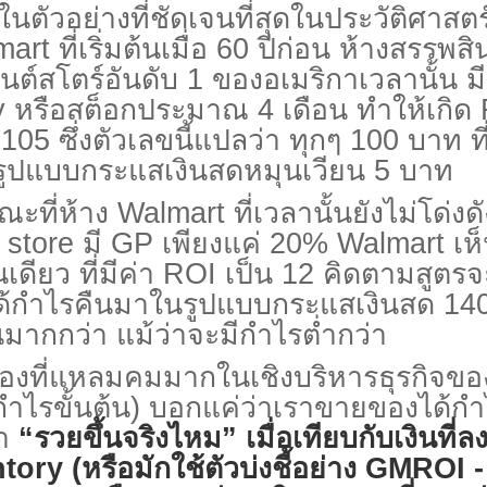
ัวอย่างที่ชัดเจนที่สุดในประวัติศาสตร์
mart
ที่เริ่มต้นเมื่อ
60
ปีก่อน ห้างสรรพสินค
มนต์สโตร์อันดับ
1
ของอเมริกาเวลานั้น มี
y
หรือสต็อกประมาณ
4
เดือน ทำให้เกิด
น
105
ซึ่งตัวเลขนี้แปลว่า ทุกๆ
100
บาท ท
รูปแบบกระแสเงินสดหมุนเวียน
5
บาท
ี่ห้าง
Walmart
ที่เวลานั้นยังไม่โด่ง
 store
มี
GP
เพียงแค่
20% Walmart
เห
เดียว ที่มีค่า
ROI
เป็น
12
คิดตามสูตรจ
ด้กำไรคืนมาในรูปแบบกระแสเงินสด
14
นมากกว่า แม้ว่าจะมีกำไรต่ำกว่า
มมองที่แหลมคมมากในเชิงบริหารธุรกิจข
กำไรขั้นต้น) บอกแค่ว่าเราขายของได้กำไร
า
“
รวยขึ้นจริงไหม”
เมื่อเทียบกับเงินที
tory (
หรือมักใช้ตัวบ่งชี้อย่าง
GMROI -