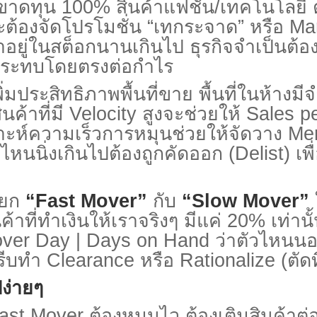
อขาดทุน
100%
สินค้าแฟชั่น/เทคโนโลยี
ะต้องจัดโปรโมชั่น
“
เทกระจาด”
หรือ
Ma
าอยู่ในสต็อกนานเกินไป ธุรกิจจำเป็นต้อ
ลกระทบโดยตรงต่อกำไร
พิ่มประสิทธิภาพพื้นที่ขาย
พื้นที่ในห้างม
ินค้าที่มี
Velocity
สูงจะช่วยให้
Sales p
าะห์ความเร็วการหมุนช่วยให้จัดวาง
Me
ไหนนิ่งเกินไปต้องถูกคัดออก (
Delist)
เพ
ยก
“Fast Mover”
กับ
“Slow Mover”
นค้าที่ทำเงินให้เราจริงๆ มีแค่
20%
เท่านั
over Day | Days on Hand
ว่าตัวไหนน
รีบทำ
Clearance
หรือ
Rationalize (
ตัด
่ายๆ
t Mover
ต้องหมุนไว ต้องเติมสินค้าต่