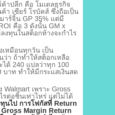
ค้าปลีก คือ โมเดลธุรกิจ
้า เซียร์ โรบัคส์ ซึ่งถือเป็น
มาร์จิ้น
GP 35%
แต่มี
ROI
คือ
3
ดังนั้น
GM x
ี่ลงทุนในสต็อกห้างจะกำไร
ดังเหมือนทุกวัน เป็น
็นว่า ถ้าทำให้สต็อกเหลือ
ะได้
240
แปลว่าทุก
100
0
บาท ทำให้มีกระแสเงินสด
อง
Walmart
เพราะ
Gross
ต่อชิ้นเท่าไหร่ แต่ไม่ได้
่ลงทุนไป การโฟกัสที่
Return
 Gross Margin Return