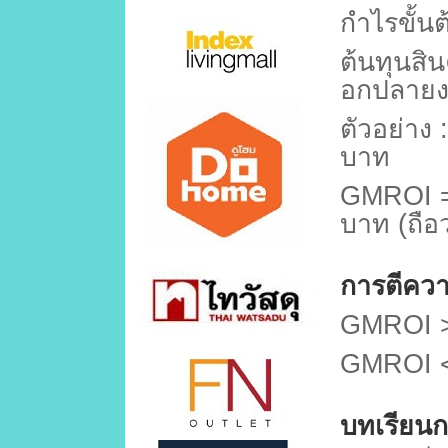
กำไรขั้นต
ต้นทุนสิน
อกปลายง
ตัวอย่าง :
บาท
GMROI 
บาท (ถือว
การตีคว
GMROI >
GMROI <
บทเรียนก