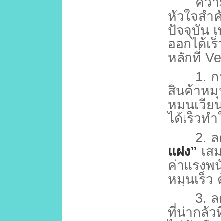
ความเร็
หัวใจสำคั
ปัจจุบัน 
ออกได้เร็
หลักที่
Ve
1.
ก
สินค้าหมุ
หมุนเวียน
ได้เร็วทำใ
2.
ล
แฝง”
เสม
ค่าแรงพน
หมุนเร็ว 
3.
ล
ที่น่ากลัว