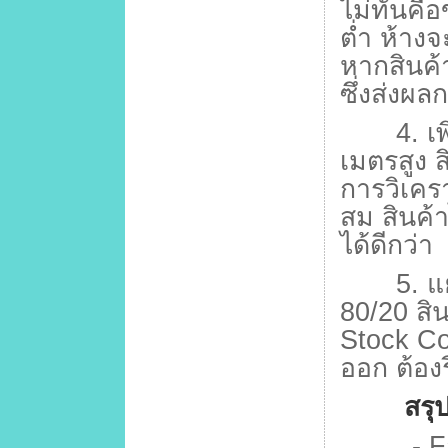
ไม่ทันคื
ต่ำ ห้างจ
หากสินค้
ซึ่งส่งผ
4.
เ
เมตรสูง ส
การวิเคร
สม สินค้า
ได้ดีกว่า
5.
แ
80/20
สิ
Stock C
ออก ต้อง
สรุปง
- Fas