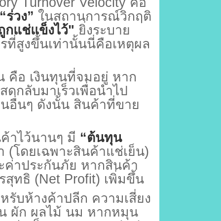
ory Turnover Velocity
คือ
“
ร่วง”
ในสถานการณ์วิกฤติ
ถูกแช่แข็งไว้"
ยิ่งระบาย
่สูงขึ้นเท่านั้นนี่คือเหตุผล
้น คือ เงินทุนที่จมอยู่ หาก
นสดกลับมาเร็วเพื่อนำไป
ื่นๆ ดังนั้น สินค้าที่ขาย
ค้าไว้นานๆ มี
“
ต้นทุน
้า (โดยเฉพาะสินค้าแช่เย็น)
ะค่าประกันภัย หากสินค้า
สุทธิ (
Net Profit)
เพิ่มขึ้น
หรับห้างค้าปลีก ความเสี่ยง
่น ผัก ผลไม้ นม หากหมุน