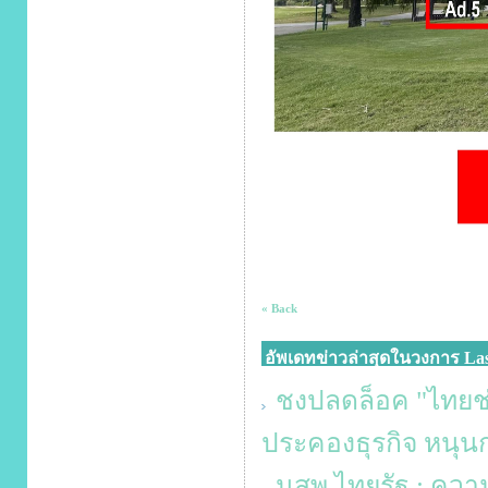
« Back
อัพเดทข่าวล่าสุดในวงการ Las
ชงปลดล็อค "ไทยช่
ประคองธุรกิจ หนุน
นสพ.ไทยรัฐ : ควา