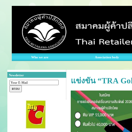
Who we are
Association body
Newsletter
แข่งขัน “TRA Go