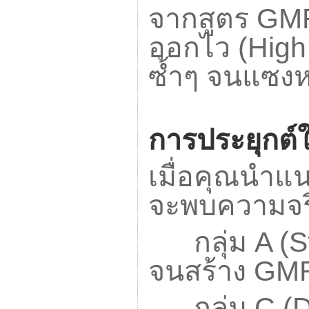
จากสูตร
GM
ออกไว (
High
ซ้ำๆ จนแซงหน
การประยุกต์ใ
เมื่อคุณนำแ
จะพบความจริ
กลุ่ม
A (S
จนสร้าง
GM
กลุ่ม
C (