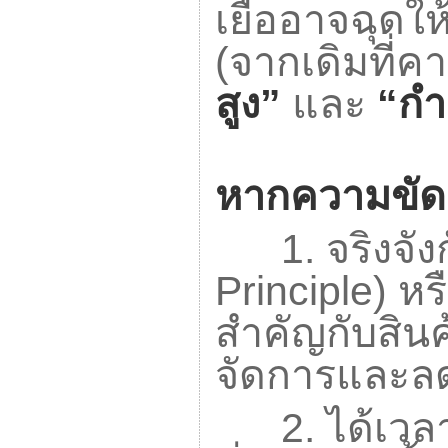
เยื้ออาจฉุดใ
(
จากเดิมที่ค
สูง”
และ
“
กำล
หากความขัดแย
1.
จริงจั
Principle)
หรื
สำคัญกับสินค้
จัดการและลด
2.
ได้เวล