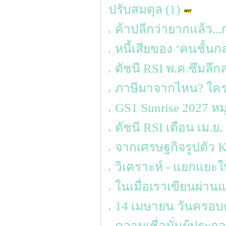
ปรับสมดุล (1)
ค้าปลีกว่ายากแล้ว...
หนี้เสียของ ‘คนชั้นก
ดัชนี RSI พ.ค.ซึมลึก
ภาษีมาจากไหน? ใครจ
GS1 Sunrise 2027 ห
ดัชนี RSI เดือน เม.ย.
จากเศรษฐกิจรูปตัว K ส
วิเคราะห์ - แยกแยะให
ในเมื่อเราเขียนผ่านแ
14 เมษายน วันครอบคร
ความเชื่อมั่นผู้ประ