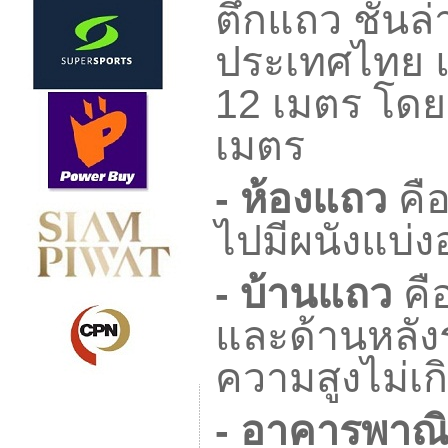
ตึกแถว ชั้นล่
ประเทศไทย แ
12
เมตร โดย
เมตร
-
ห้องแถว
คื
ไปมีผนังแบ่
-
บ้านแถว
คื
และด้านหลังร
ความสูงไม่เก
-
อาคารพาณิ