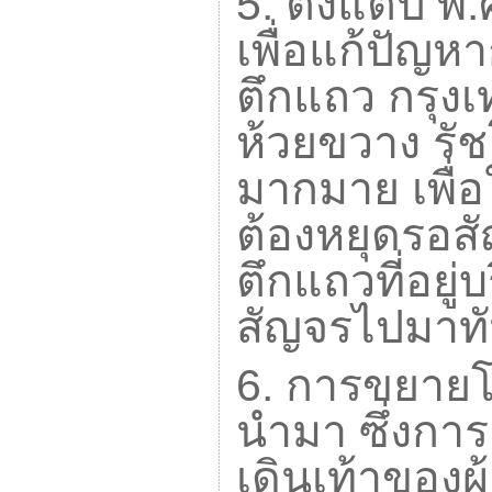
5.
ตั้งแต่ปี พ.
เพื่อแก้ปัญ
ตึกแถว กรุงเ
ห้วยขวาง รั
มากมาย เพื่
ต้องหยุดรอส
ตึกแถวที่อยู
สัญจรไปมาทั
6.
การขยายโค
นำมา ซึ่งกา
เดินเท้าของผ