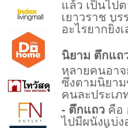
แล้ว เป็นไปต
เยาวราช บรรท
อะไรยากยิ่งเ
นิยาม ตึกแถ
หลายคนอาจยั
ซึ่งตามนิยา
คนละประเภทกั
-
ตึกแถว
คือ
ไปมีผนังแบ่