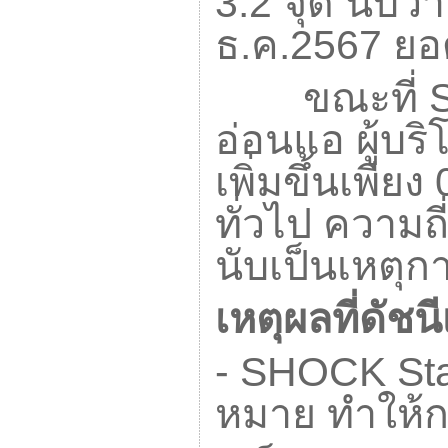
3.2
จุด นับว่
ธ.ค.
2567
ยอ
ขณะที่
อ่อนแอ ผู้บร
เพิ่มขึ้นเพียง
ทั่วไป ความถ
นับเป็นเหตุก
เหตุผลที่ดัชน
- SHOCK St
หมาย ทำให้กา