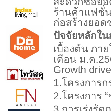
สะดวกซื้อยอ
ร้านค้าแฟชั่
ก่อสร้างยอดข
ปัจจัยหลักใ
เบื้องต้น ภา
เดือน ม.ค.
2
Growth driv
1.
โครงการกร
2.
โครงการ “ช้
3.
การเร่งรัด