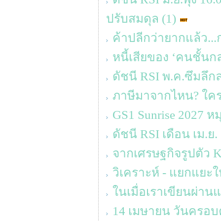
ปรับสมดุล (1)
ค้าปลีกว่ายากแล้ว...
หนี้เสียของ ‘คนชั้นก
ดัชนี RSI พ.ค.ซึมลึก
ภาษีมาจากไหน? ใครจ
GS1 Sunrise 2027 ห
ดัชนี RSI เดือน เม.ย.
จากเศรษฐกิจรูปตัว K ส
วิเคราะห์ - แยกแยะให
ในเมื่อเราเขียนผ่านแ
14 เมษายน วันครอบคร