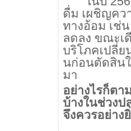
ในปี
25
ดื่ม เผชิญคว
ทางอ้อม เช่
ลดลง ขณะเดีย
บริโภคเปลี่ย
นก่อนตัดสินใจ
มา
อย่างไรก็ตา
บ้างในช่วงป
จึงควรอย่างย