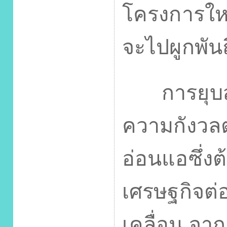
โครงการใหม
จะไปผูกพัน
การยุบสภา
ความกังวลต
อ่อนแอซึ่ง
เศรษฐกิจต่อ
เคลื่อน จาก