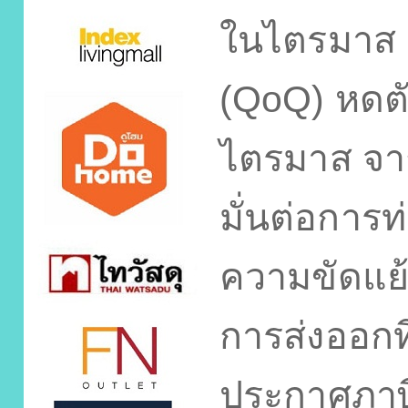
ในไตรมาส
(QoQ)
หดต
ไตรมาส จา
มั่นต่อการท่
ความขัดแย
การส่งออกท
ประกาศภาษี