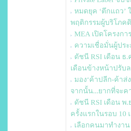
หมดยุค ‘ตึกแถว’
พฤติกรรมผู้บริโภคด
MEA เปิดโครงกา
ความเชื่อมั่นผู้ป
ดัชนี RSI เดือน ธ.ค
เดือนข้างหน้าปรับล
มอง‘ค้าปลีก-ค้าส่
จากนั้น...ยากที่จะค
ดัชนี RSI เดือน พ.
ครั้งแรกในรอบ 10 เ
เลือกคนมาทำงาน ท