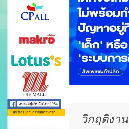
สนใจสอบถามการสมัครสมาชิก
วิกฤติงานห