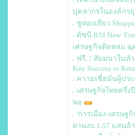
บุคลากรในองค์กรธุ
ชูท่องเที่ยว Shop
ดัชนี RSI New Tim
เศรษฐกิจติดหล่ม ฉุด
ฟรี..! สัมมนาในหัว
Key Success to Retai
ความเชื่อมั่นผู้ป
เศรษฐกิจไทยครึ่งปี
พอ
'การเมือง-เศรษฐกิจ
ผ่านงบ 1.57 แสนล้