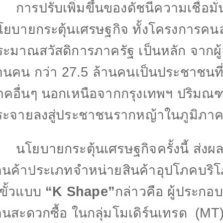
ารปรับเพิ่มขึ้นของดัชนีความเชื่อมั่
โยบายกระตุ้นเศรษฐกิจ ทั้งโครงการคนล
ระมาณสวัสดิการภาครัฐ เป็นหลัก จากผู
้านคน กว่า
27.5
ล้านคนเป็นประชาชนที่ม
าคอื่นๆ นอกเหนือจากกรุงเทพฯ ปริมณฑล
ระจายลงสู่ประชาชนรากหญ้าในภูมิภาค
โยบายกระตุ้นเศรษฐกิจครั้งนี้ ส่งผล
้านค้าประเภทจำหน่ายสินค้าอุปโภคบริ
ขั้วแบบ
“K Shape”
กล่าวคือ ผู้ประก
านสะดวกซื้อ ในกลุ่มโมเดิร์นเทรด
(MT