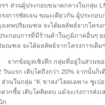
ารฯ ส่วนผู้ประกอบขนาดกลางในกลุ่ม
L
รงการชัดเจน ขณะเดียวกัน ผู้ประกอบกา
รุงเทพปริมณฑล จะได้ผลลัพธ์จากโครงกา
้ประกอบการที่มีร้านค้าในภูมิภาคอื่นๆ ย
ริมณฑล จะได้ผลลัพธ์จากโครงการเต็ม
ากข้อมูลเชิงลึก กลุ่มที่อยู่ในส่วนขอ
2
วันแรก เติบโตถึงกว่า
20%
จากนั้นก็เ
%
ส่วนในกลุ่ม
“K
ขาลง”โดยเฉพาะ ซูเปอร์
ดวกซื้อ เติบโตติดลบ แม้จะเร่งการส่ง
นัก