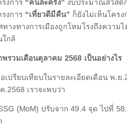
ครงการ
“
คนละครึ่ง”
งบประมาณสวัสดิ
ครงการ
“
เที่ยวดีมีคืน”
ก็ยังไม่เห็นโครง
ิศทางทางการเมืองถูกโหมโรงถึงความไ
นใกล้
าพรวมเดือนตุลาคม
2568
เป็นอย่างไร
ื่อเปรียบเทียบในรายละเอียดเดือน พ.ย.
.ค.
2568
เราจะพบว่า
SSG (MoM)
ปรับจาก
49.4
จุด ไปที่
58
ด