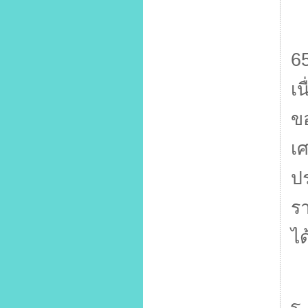
ด
6
เน
ข
เศ
ป
ร
ไ
น