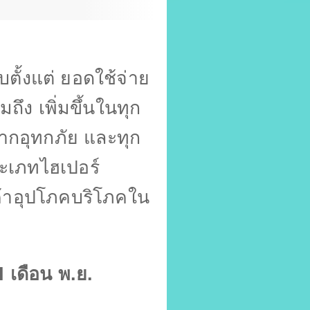
ั้งแต่ ยอดใช้จ่าย
ึง เพิ่มขึ้นในทุก
จากอุทกภัย และทุก
ะเภทไฮเปอร์
นค้าอุปโภคบริโภคใน
I
เดือน พ.ย.