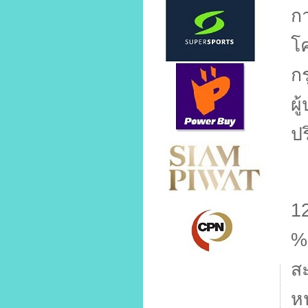
ก
โค
ก
ผู
ป
จ
1
สะ
ห