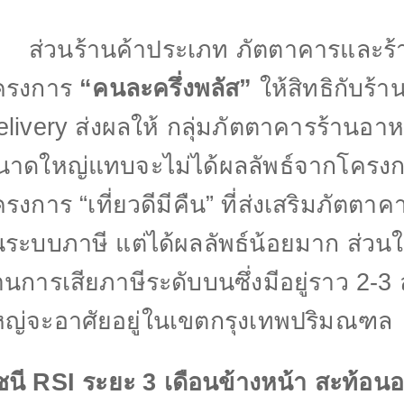
่วนร้านค้าประเภท ภัตตาคารและร้านอ
ครงการ
“
คนละครึ่งพลัส”
ให้สิทธิกับร้
elivery
ส่งผลให้ กลุ่มภัตตาคารร้าน
นาดใหญ่แทบจะไม่ได้ผลลัพธ์จากโครงกา
ครงการ
“
เที่ยวดีมีคืน”
ที่ส่งเสริมภัตตาค
ระบบภาษี แต่ได้ผลลัพธ์น้อยมาก ส่วนใหญ
นการเสียภาษีระดับบนซึ่งมีอยู่ราว
2-3
หญ่จะอาศัยอยู่ในเขตกรุงเทพปริมณฑล
ชนี
RSI
ระยะ
3
เดือนข้างหน้า สะท้อน