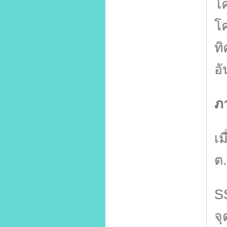
โ
โ
ท
อั
ภ
เม
ต
S
จุ