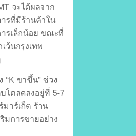
MT
จะได้ผลจาก
รที่มีร้านค้าใน
รเล็กน้อย ขณะที่
กเว้นกรุงเทพ
ๆ
ง
“K
ขาขึ้น”
ช่วง
ติบโตลดลงอยู่ที่
5-7
มาร์เก็ต ร้าน
เสริมการขายอย่าง