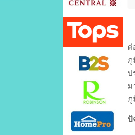
โ
ต่
ภู
ป
มา
ภู
ปั