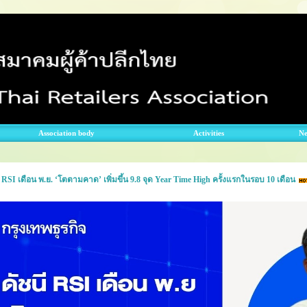
Association body
Activities
N
ี RSI เดือน พ.ย. ‘โตตามคาด’ เพิ่มขึ้น 9.8 จุด Year Time High ครั้งแรกในรอบ 10 เดือน