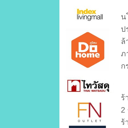
ก
น
ป
ล
ภ
ก
น
ร
2
ร้