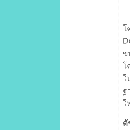
ส
โ
D
ข
โ
ใน
ฐา
ใ
ดั