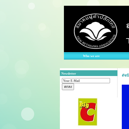
Who we are
Newsletter
ดัชน