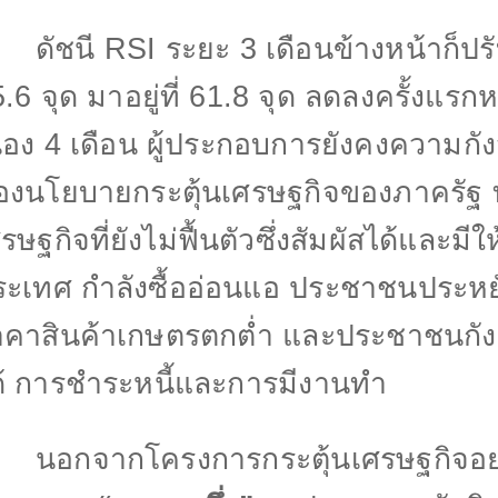
ัชนี
RSI
ระยะ
3
เดือนข้างหน้าก็ป
5.6
จุด มาอยู่ที่
61.8
จุด ลดลงครั้งแรกหล
ื่อง
4
เดือน ผู้ประกอบการยังคงความกัง
องนโยบายกระตุ้นเศรษฐกิจของภาครัฐ
รษฐกิจที่ยังไม่ฟื้นตัวซึ่งสัมผัสได้และมีใ
ระเทศ กำลังซื้ออ่อนแอ ประชาชนประหยั
าคาสินค้าเกษตรตกตํ่า และประชาชนกังว
ด้ การชําระหนี้และการมีงานทำ
อกจากโครงการกระตุ้นเศรษฐกิจอย