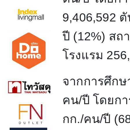
9,406,592
ตั
ปี (
12%)
สถา
โรงแรม
256
จากการศึกษา
คน/ปี โดยกา
กก./คน/ปี (
6