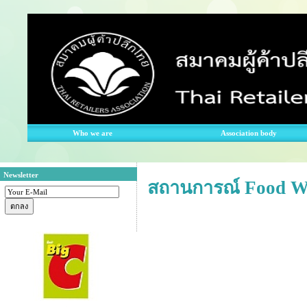
Who we are
Association body
Newsletter
สถานการณ์ Food Wa