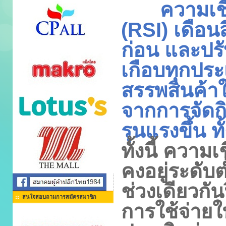
ความเชื่อม
(
RSI)
เดือน
ก่อน และปรั
เกือบทุกปร
สรรพสินค้าใ
จากการจัดกิ
รุนแรงขึ้น 
ทั้งนี้ ความเ
คงอยู่ระดับ
ช่วงเดียวกั
สนใจสอบถามการสมัครสมาชิก
การใช้จ่ายใ