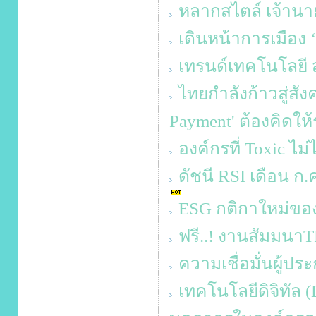
หลากสไตล์ เจ้านาย
เดินหน้าการเมือง 
เทรนด์เทคโนโลยี ส
ไทยกำลังก้าวสู่สั
Payment' ต้องคิดใ
องค์กรที่ Toxic ไม่
ดัชนี RSI เดือน ก.ค.
ESG กติกาใหม่ขอ
ฟรี..! งานสัมมน
ความเชื่อมั่นผู้ป
เทคโนโลยีดิจิทัล 