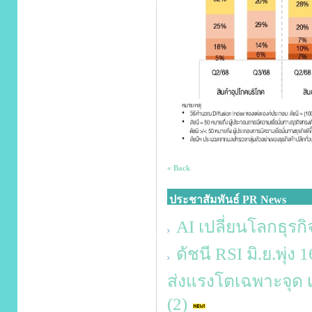
« Back
ประชาสัมพันธ์ PR News
AI เปลี่ยนโลกธุรกิ
ดัชนี RSI มิ.ย.พุ่
ส่งแรงโตเฉพาะจุด เส
(2)