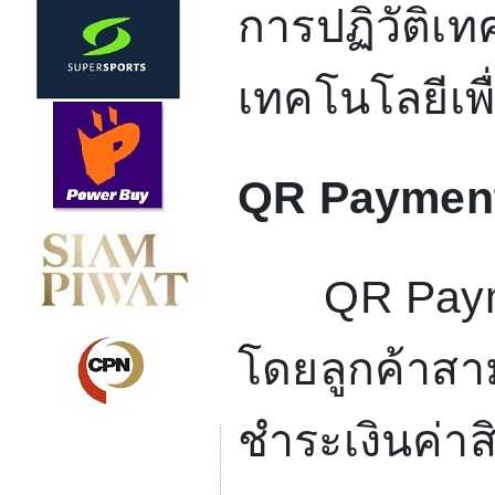
การปฏิวัติเท
เทคโนโลยีเ
QR Paymen
QR Paym
โดยลูกค้าส
ชำระเงินค่า