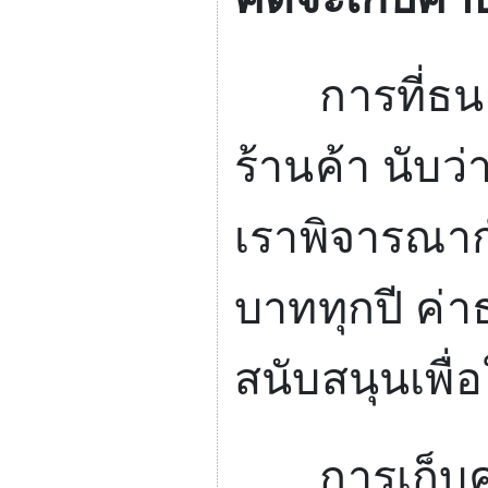
การที่ธนาค
ร้านค้า นับว่
เราพิจารณาก
บาททุกปี ค่
สนับสนุนเพื่
การเก็บค่