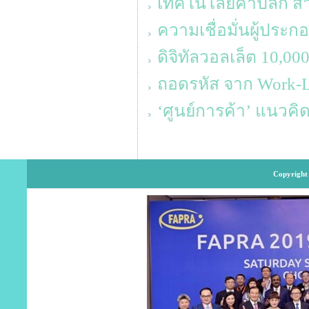
เทคโนโลยีค้าปลีก สำหร
ความเชื่อมั่นผู้ประ
ดิจิทัลวอลเล็ต 10,0
ถอดรหัส จาก Work-Lif
‘ศูนย์การค้า’ แนวค
Copyright 