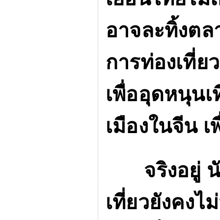
อาจละทิ้งตลาด
การท่องเที่ยว
เพื่ออุดหนุนเ
เมืองในจีน 
จริงอยู่ นั
เที่ยวยังคง