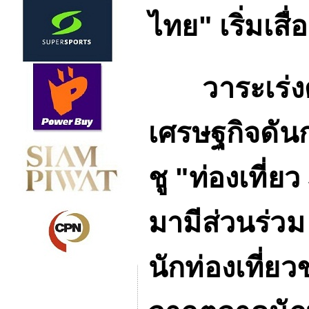
ไทย"
เริ่มเส
วาระเร่งด่
เศรษฐกิจดันกา
ชู
"
ท่องเที่ยว
มามีส่วนร่วม
นักท่องเที่ย