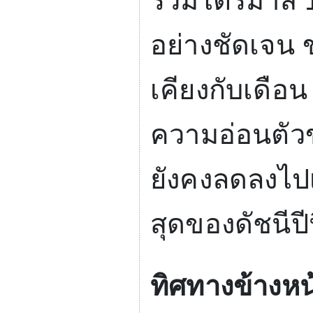
รวมไตรมาส
อย่างชัดเจน ขณ
เคียงกับเดือ
ความอ่อนตัวข
ยังคงลดลงไป
สุดของดัชนีปีน
ทิศทางข้างหน