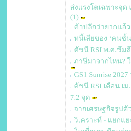
ส่งแรงโตเฉพาะจุด เส
(1)
ค้าปลีกว่ายากแล้ว
หนี้เสียของ ‘คนชั้
ดัชนี RSI พ.ค.ซึมล
ภาษีมาจากไหน? ใค
GS1 Sunrise 2027
ดัชนี RSI เดือน เม
7.2 จุด
จากเศรษฐกิจรูปตัว 
วิเคราะห์ - แยกแยะ