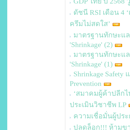
GDP ไทย ปี 2568 ว
ดัชนี RSI เดือน 4 ‘
ครึมไม่สดใส’
มาตรฐานทักษะและคว
'Shrinkage' (2)
มาตรฐานทักษะและคว
'Shrinkage' (1)
Shrinkage Safety 
Prevention
‘สมาคมผู้ค้าปลีกไ
ประเมินวิชาชีพ LP
ความเชื่อมั่นผู้ป
ปลดล็อก!!! ห้ามขา