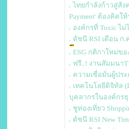
ไทยกำลังก้าวสู่สั
Payment' ต้องคิดใ
องค์กรที่ Toxic ไม่
ดัชนี RSI เดือน ก.ค.
ESG กติกาใหม่ขอ
ฟรี..! งานสัมมน
ความเชื่อมั่นผู้ป
เทคโนโลยีดิจิทัล 
บุคลากรในองค์กรธุ
ชูท่องเที่ยว Shop
ดัชนี RSI New Tim