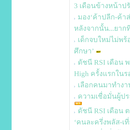
3 เดือนข้างหน้าปร
มอง‘ค้าปลีก-ค้า
หลังจากนั้น...ยากท
เด็กจบใหม่ไม่พร้
ศึกษา’
ดัชนี RSI เดือน พ
High ครั้งแรกในร
เลือกคนมาทำงาน
ความเชื่อมั่นผู
ดัชนี RSI เดือน ต
‘คนละครึ่งพลัส-เที่