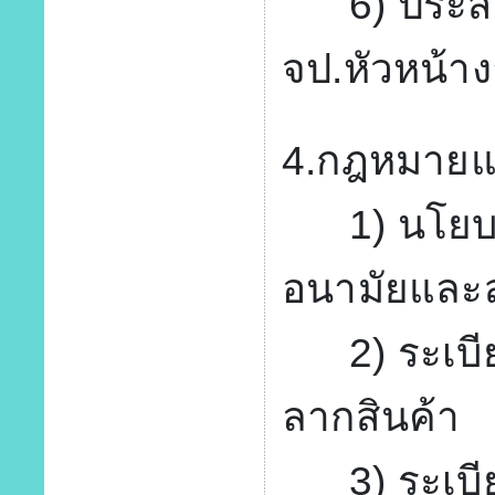
6) ประสา
จป.หัวหน้า
4.กฎหมายและ
1) นโยบา
อนามัยและ
2) ระเบีย
ลากสินค้า
3) ระเบีย