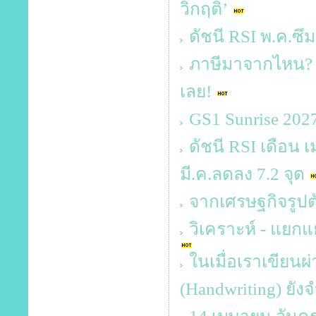
วิกฤติ’
ดัชนี RSI พ.ค.ซึ
ภาษีมาจากไหน? 
เลย!
GS1 Sunrise 20
ดัชนี RSI เดือน เ
มี.ค.ลดลง 7.2 จุด
จากเศรษฐกิจรูปตัว
วิเคราะห์ - แยกแ
ในเมื่อเราเขียนผ
(Handwriting) ยังจ