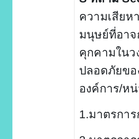
ความเสียหา
มนุษย์ที่อา
คุกคามในวงก
ปลอดภัยของช
องค์การ/หน
1.มาตรการ