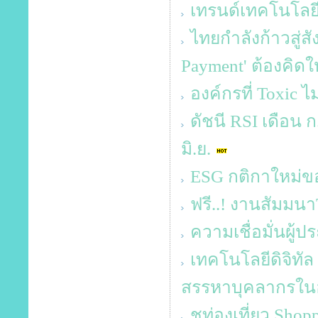
เทรนด์เทคโนโลยี 
ไทยกำลังก้าวสู่ส
Payment' ต้องคิด
องค์กรที่ Toxic ไม
ดัชนี RSI เดือน ก.
มิ.ย.
ESG กติกาใหม่ข
ฟรี..! งานสัมม
ความเชื่อมั่นผู
เทคโนโลยีดิจิทัล
สรรหาบุคลากรในอง
ชูท่องเที่ยว Sho