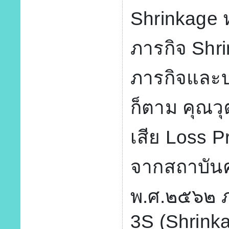
Shrinkage 
ภารกิจ Shrin
ภารกิจและบ
ก็ตาม คุณวุ
เสีย Loss P
จากสถาบันคุ
พ.ศ.๒๕๖๒ ภ
3S (Shrinka