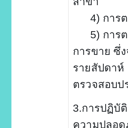
สาขา
4) การตรวจ
5) การตรว
การขาย ซึ่
รายสัปดาห์
ตรวจสอบประ
3.การปฏิบั
ความปลอดภั