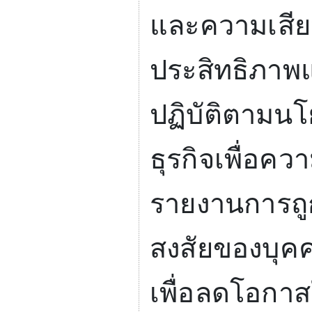
และความเสียห
ประสิทธิภาพแ
ปฏิบัติตามนโ
ธุรกิจเพื่อค
รายงานการถู
สงสัยของบุคค
เพื่อลดโอกา