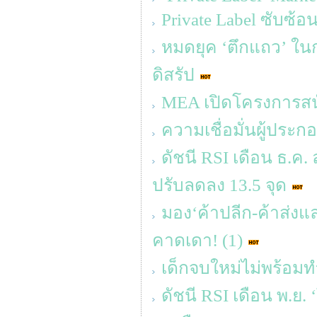
Private Label ซับซ้
หมดยุค ‘ตึกแถว’ ใน
ดิสรัป
MEA เปิดโครงการส
ความเชื่อมั่นผู้ประ
ดัชนี RSI เดือน ธ.ค. 
ปรับลดลง 13.5 จุด
มอง‘ค้าปลีก-ค้าส่งแล
คาดเดา! (1)
เด็กจบใหม่ไม่พร้อมท
ดัชนี RSI เดือน พ.ย.