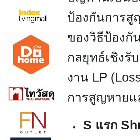
ป้องกันการสู
ของวิธีป้องกั
กลยุทธ์เชิง
งาน
LP (Los
การสูญหายแล
S
แรก
Sh