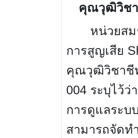
คุณวุฒิวิช
หน่วยสมรร
การสูญเสีย
S
คุณวุฒิวิชา
004
ระบุไว้ว่
การดูแลระบบ
สามารถจัดทำ