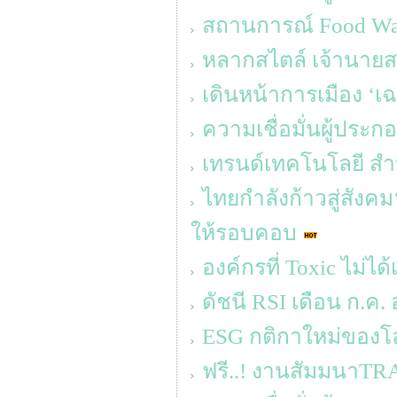
สถานการณ์ Food Was
หลากสไตล์ เจ้านายสา
เดินหน้าการเมือง ‘เ
ความเชื่อมั่นผู้ประ
เทรนด์เทคโนโลยี สำห
ไทยกำลังก้าวสู่สังค
ให้รอบคอบ
องค์กรที่ Toxic ไม่ได้
ดัชนี RSI เดือน ก.ค. อ
ESG กติกาใหม่ของโ
ฟรี..! งานสัมมนาT