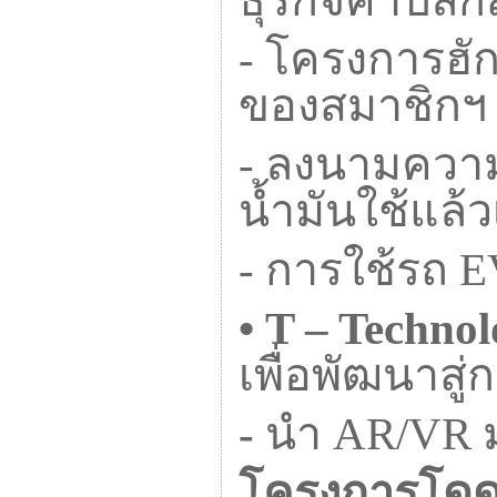
ธุรกิจค้าปลีก
-
โครงการฮั
ของสมาชิกฯ
-
ลงนามความร
น้ำมันใช้แล้
-
การใช้รถ
E
•
T – Techno
เพื่อพัฒนาสู่
-
นำ
AR/VR
โครงการโดดเด