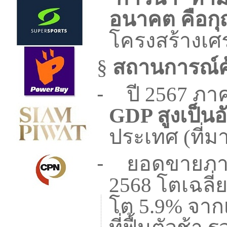
อนาคต คือกุญ
โครงสร้างเศ
§
สถานการณ์ค้า
-
ปี
2567
ภาค
GDP
สูงเป็นอ
ประเทศ (ที่ม
-
ยอดขายภาค
2568
โตเฉลี่
โต
5.9%
จากเ