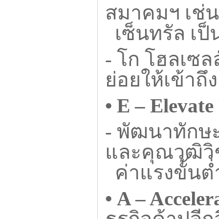
สมาคมฯ เช่น
เซ็นทรัล เป็
-
โก โฮลเซลล
ย่อยให้เข้าถ
•
E – Elevat
-
พัฒนาทักษะ
และคุณวุฒิว
ค่าแรงขั้นต่
•
A – Acceler