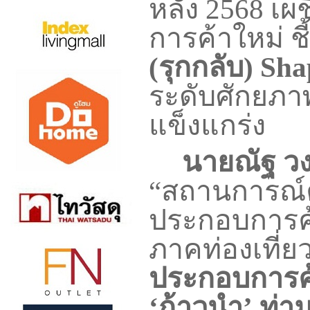
หลัง 2568 เ
การค้าใหม่ ช
(รุกกลับ)
Sha
ระดับศักยภา
แข็งแกร่ง
นายณัฐ วง
“สถานการณ์ค้
ประกอบการค้
ภาคท่องเที่
ประกอบการค้า
‘ก้าวนำ’ ท่