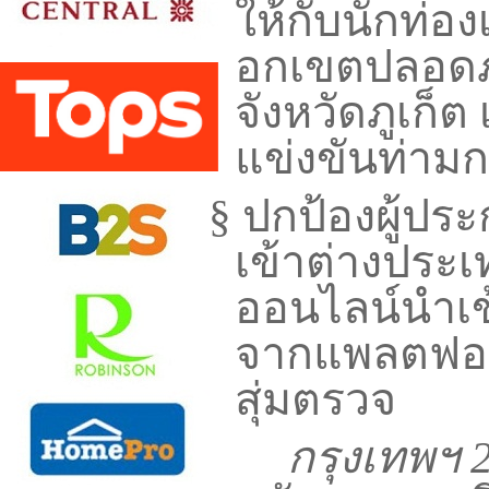
ให้กับนักท่องเ
อกเขตปลอดภา
จังหวัดภูเก็
แข่งขันท่า
§
ปกป้องผู้ป
เข้าต่างประเ
ออนไลน์นำเ
จากแพลตฟอร
สุ่มตรวจ
กรุงเทพฯ