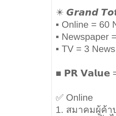
✴️
𝙂𝙧𝙖𝙣𝙙
𝙏𝙤
▪
Online =
60
N
▪
Newspaper 
▪
TV =
3
News
■
𝗣𝗥
𝗩𝗮𝗹𝘂𝗲
=
✅️
Online
1. สมาคมผู้ค้าป