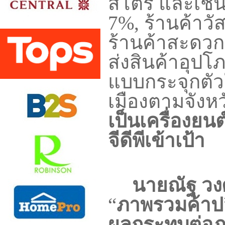
สโตร์
และเชนภ
7%,
ร้านค้าวั
ร้านค้าสะดวกซ
ส่งสินค้าอุป
แบบกระจุกตั
เมืองตามจังหวั
เป็นเครื่องยน
จีดีพีเข้าเป้า
นายณัฐ วง
“
ภาพรวมค้าปล
ผลกระทบต่อภา