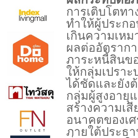
การเติบโตทาง
ทำให้ผู้ประก
เกินความเหมา
ผลต่ออัตราก
ภาระหนี้สินข
ให้กลุ่มเปรา
ได้ชัดและยัง
กลุ่มผู้สูงอาย
สร้างความเสี
อนาคตของเศร
ภายใต้ประธานา