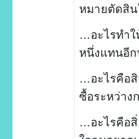
หมายตัดสิน
…อะไรทำให
หนึ่งแทนอีก
…อะไรคือสิ
ซื้อระหว่าง
…อะไรคือสิ่