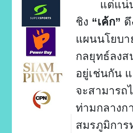
แต่แน่นอน
ชิง
“เค้ก”
ด
แผนนโยบาย 
กลยุทธ์ลงสน
อยู่เช่นกัน
จะสามารถไปถ
ท่ามกลางกา
สมรภูมิการท่