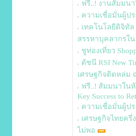
ฟรี..! งานสัมม
ความเชื่อมั่นผู
เทคโนโลยีดิจิทัล
สรรหาบุคลากรในอง
ชูท่องเที่ยว Sho
ดัชนี RSI New T
เศรษฐกิจติดหล่ม ฉุ
ฟรี..! สัมมนาในหั
Key Success to Reta
ความเชื่อมั่นผู้
เศรษฐกิจไทยครึ่ง
ไม่พอ