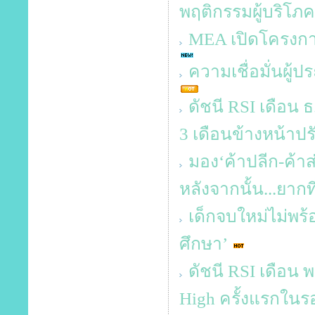
พฤติกรรมผู้บริโภค
MEA เปิดโครงก
ความเชื่อมั่นผู้
ดัชนี RSI เดือน ธ
3 เดือนข้างหน้าปร
มอง‘ค้าปลีก-ค้า
หลังจากนั้น...ยากท
เด็กจบใหม่ไม่พร้
ศึกษา’
ดัชนี RSI เดือน พ
High ครั้งแรกในร