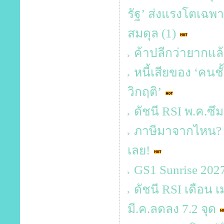
รัฐ’ ส่งแรงโตเฉพาะ
สมดุล (1)
ค้าปลีกว่ายากแล้
หนี้เสียของ ‘คนช
วิกฤติ’
ดัชนี RSI พ.ค.ซึ
ภาษีมาจากไหน? 
เลย!
GS1 Sunrise 20
ดัชนี RSI เดือน เ
มี.ค.ลดลง 7.2 จุด