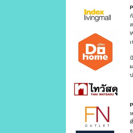
P
ก
ส
W
เ
ป
ผ
ป
P
ห
ท
ธ