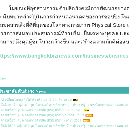
นขณะที่อุตสาหกรรมค้าปลีกยังคงมีการพัฒนาอย่างต่อเน
ะมีบทบาทสำคัญในการกำหนดอนาคตของการชอปปิง ใน
สมผสานสิ่งที่ดีที่สุดของโลกทางกายภาพ Physical Store แล
้วยการส่งมอบประสบการณ์ที่ราบรื่น เป็นเฉพาะบุคคล และมี
ามารถดึงดูดผู้ชมในวงกว้างขึ้น และสร้างความภักดีต่อแบรนด
ttps://www.bangkokbiznews.com/business/busines
Back
ระชาสัมพันธ์ PR News
AI เปลี่ยนโลกธุรกิจได้จริง หรือแค่ ‘คำฮิต’ ติดเทรนด์
ดัชนี RSI มิ.ย.พุ่ง 16.0 จุด ‘ไทยช่วยไทย พลัส(60/40) + ประชารัฐ’ ส่งแรงโตเฉพาะจุด เสนอมาตรการ
ความเชื่อมั่นผู้ประกอบการค้าปลีก (RSI) เดือนมิถุนายน 2569
ความเชื่อมั่นผู้ประกอบการค้าปลีก (RSI) เดือนพฤษภาคม 2569
ความเชื่อมั่นผู้ประกอบการค้าปลีก (RSI) เดือนเมษายน 2569
ดัชนี RSI มิ.ย.พุ่ง 16.0 จุด ‘ไทยช่วยไทย พลัส(60/40) + ประชารัฐ’ ส่งแรงโตเฉพาะจุด เสนอมาตรการ