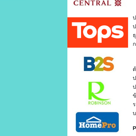
ใ
ป
ป
ธ
ก
ผ
ต
ป
ป
ข
ร
บ
P