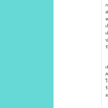
ก
ส
ห
เ
เ
ป
ร
ใ
เ
A
ใ
ร
อ