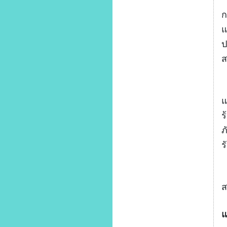
ป
ก
แ
ป
ส
ก
แ
ร
ภ
ร
ก
ส
แ