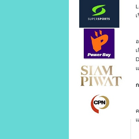
L
เ
จ
อ
เ
D
แ
ก
ร
ค
แ
เ