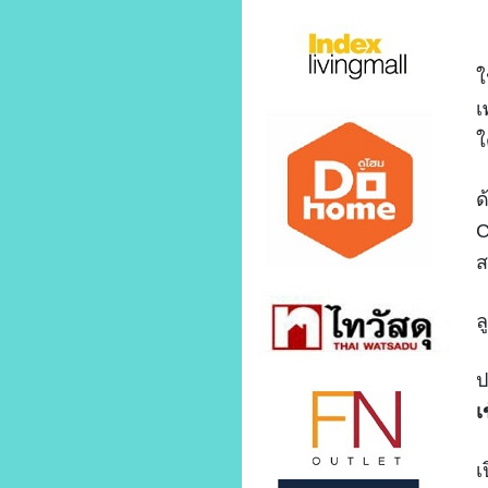
ใ
เ
ใ
ด
C
ส
ล
ป
เ
เ