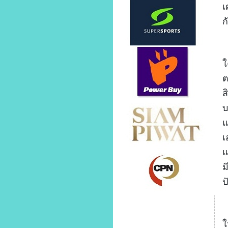
เ
ก
1
ใ
ต
ส
บ
แ
เ
แ
ม
ป
2
ใ