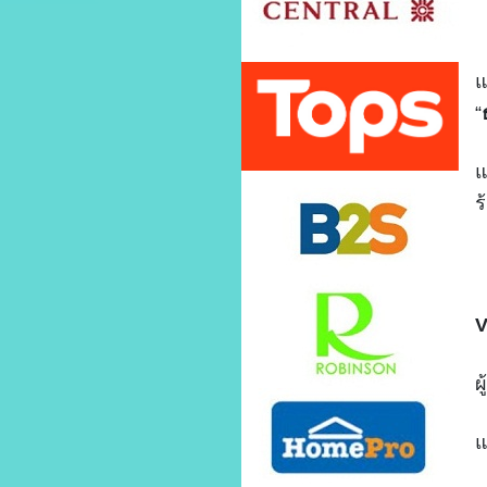
แ
“
แ
ร
ผ
แ