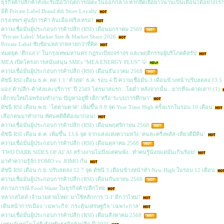
ธุรกิจค้าปลีกค้าส่งจะรับมือวิกฤตการณ์ตะวันออกกลาง หากยืดเยื้อยาวนานเป็นเดือนได้อย่างไร?
มิติ Private Label Brand ต่อ Store Loyalty
กรุงเทพฯ ศูนย์การค้า ล้นเมืองจริงเหรอ?
ความเชื่อมั่นผู้ประกอบการค้าปลีก (RSI) เดือนมกราคม 2569
‘Private Label’ Market Size & Market Share 2026
Private Label ซับซ้อนหลากหลายกว่าที่คิด
หมดยุค ‘ตึกแถว’ ในกรุงเทพมหานคร กฎระเบียบจราจร และพฤติกรรมผู้บริโภคดิสรัป
MEA เปิดโครงการสนับสนุน SMEs “MEA ENERGY PLUS” 💡
ความเชื่อมั่นผู้ประกอบการค้าปลีก (RSI) เดือนธันวาคม 2568
ดัชนี RSI เดือน ธ.ค. ลด 1.1 ‘ต่ำสุด’ ธ.ค. รอบ 4 ปี ความเชื่อมั่น 3 เดือนข้างหน้าปรับลดลง 13.5 
มอง‘ค้าปลีก-ค้าส่งและบริการ’ ปี 2569 ไตรมาสแรก...โตต่ำ หลังจากนั้น...ยากที่จะคาดเดา! (1)
เด็กจบใหม่ไม่พร้อมทำงาน ปัญหาอยู่ที่‘เด็ก’หรือ‘ระบบการศึกษา’
ดัชนี RSI เดือน พ.ย. ‘โตตามคาด’ เพิ่มขึ้น 9.8 จุด Year Time High ครั้งแรกในรอบ 10 เดือน
เลือกคนมาทำงาน ทัศนคติดีต้องมาก่อน!
ความเชื่อมั่นผู้ประกอบการค้าปลีก (RSI) เดือนพฤศจิกายน 2568
ดัชนี RSI เดือน ต.ค. เพิ่มขึ้น 13.6 จุด จากแสงแห่งความหวัง ‘คนละครึ่งพลัส-เที่ยวดีมีคืน’
ความเชื่อมั่นผู้ประกอบการค้าปลีก (RSI) เดือนตุลาคม 2568
'TWO DARK SIDES OF AI' AI สร้างงานไม่ปังแต่คนพัง...ทำคนรู้น้อยแต่มั่นเกินร้อย!
มาทำความรู้จัก FOMO vs. JOMO กัน
ดัชนี RSI เดือน ก.ย. ปรับลดลง 12.7 จุด ดัชนี 3 เดือนข้างหน้าทำ New High ในรอบ 12 เดือน
ความเชื่อมั่นผู้ประกอบการค้าปลีก (RSI) เดือนกันยายน 2568
สถานการณ์ Food Waste ในธุรกิจค้าปลีกไทย
หลากสไตล์ เจ้านายสายโหด! มาใช้หลักการ '3-I' ดีกว่าไหม?
เดินหน้าการเมือง ‘เฉพาะกิจ’ กระตุ้นเศรษฐกิจ ‘เฉพาะกาล’
ความเชื่อมั่นผู้ประกอบการค้าปลีก (RSI) เดือนสิงหาคม 2568