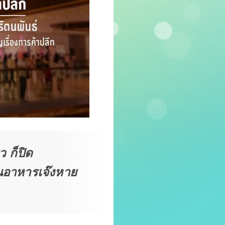
เดียว ก็ปิด
นอาหารเจ๊งหาย