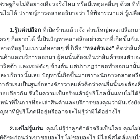
ศรษฐกิจไม่ดีอย่างเดียวจริงไหม หรือมีเหตุผลอื่นๆ ด้วย ที่
ันไม่ได้ ปราชญ์การตลาดอธิบายว่า ให้พิจารณาแค่ รู้เปลือก
.รู้แต่เปลือก
ที่เปิดร้านแล้วเจ๊ง ส่วนใหญ่หลงเปลือกมา
ครๆ ก็อยากได้ นี่เป็นปัญหาคลาสสิกอย่างมากที่เกิดขึ้นกั
ลาดที่อยู่ในแบรนด์หลายๆ ที่ ก็คือ
“หลงตัวเอง”
คิดว่าสินค้
ินค้าและบริการออกมา ผู้คนนั้นต้องเห็นว่าสินค้าของตัวเอง
าริสต้า และเชฟดังๆ ข้างต้น แต่ปรากฏว่าพอทำออกมานั้น
ละบริการนั้นเลย ปัญหานี้เกิดขึ้นมาเพราะนักการตลาดหรื
อาตัวเองเป็นศูนย์กลางจักรวาลแล้วคิดว่าคนอื่นนั้นจะต้อง
บบเดียวกัน ซึ่งในความเป็นจริงแล้วผู้บริโภคนั้นแทบไม่ได้ร
ีหน้าที่ในการที่จะเล่าสินค้าและบริการของคุณว่ามันเจ๋งย
ัญหาที่ผู้บริโภคมีอยู่หรืออาจจะไม่รู้ว่ามีได้อย่างไร
.แต่ไม่รู้แก่น
คุณไม่รู้ว่าลูกค้าตัวจริงเป็นใคร คุณไ
ห้ดีซะก่อนว่าเขาชอบอะไร ไม่ชอบอะไร มีไลฟ์สไตล์แบบไหน