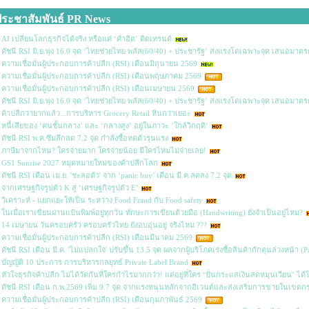
ระชาสัมพันธ์ PR News
AI เปลี่ยนโลกธุรกิจได้จริง หรือแค่ ‘คำฮิต’ ติดเทรนด์
ดัชนี RSI มิ.ย.พุ่ง 16.0 จุด ‘ไทยช่วยไทย พลัส(60/40) + ประชารัฐ’ ส่งแรงโตเฉพาะจุด เสนอมาตรการ
ความเชื่อมั่นผู้ประกอบการค้าปลีก (RSI) เดือนมิถุนายน 2569
ความเชื่อมั่นผู้ประกอบการค้าปลีก (RSI) เดือนพฤษภาคม 2569
ความเชื่อมั่นผู้ประกอบการค้าปลีก (RSI) เดือนเมษายน 2569
ดัชนี RSI มิ.ย.พุ่ง 16.0 จุด ‘ไทยช่วยไทย พลัส(60/40) + ประชารัฐ’ ส่งแรงโตเฉพาะจุด เสนอมาตรการ
ค้าปลีกว่ายากแล้ว...การบริหาร Grocery Retail หินกว่าเยอะ
หนี้เสียของ ‘คนชั้นกลาง’ และ ‘กลางสูง’ อยู่ในภาวะ ‘ใกล้วิกฤติ’
ดัชนี RSI พ.ค.ซึมลึกลด 7.2 จุด กำลังซื้อหดตัวรุนแรง
ภาษีมาจากไหน? ใครจ่ายมาก ใครจ่ายน้อย มีใครไหมไม่จ่ายเลย!
GS1 Sunrise 2027 หมุดหมายใหม่ของค้าปลีกโลก
ดัชนี RSI เดือน เม.ย. 'ชะลอตัว' จาก ‘panic buy’ เดือน มี.ค.ลดลง 7.2 จุด
จากเศรษฐกิจรูปตัว K สู่ ‘เศรษฐกิจรูปตัว E’
วิเคราะห์ - แยกแยะให้เป็น ระหว่าง Food Fraud กับ Food safety
ในเมื่อเราเขียนผ่านแป้นพิมพ์อยู่ทุกวัน ทักษะการเขียนด้วยมือ (Handwriting) ยังจำเป็นอยู่ไหม?
14 เมษายน วันครอบครัว ครอบครัวไทย ยังอบอุ่นอยู่ จริงไหม ???
ความเชื่อมั่นผู้ประกอบการค้าปลีก (RSI) เดือนมีนาคม 2569
ดัชนี RSI เดือน มี.ค. 'ไม่แปลกใจ' ปรับขึ้น 13.5 จุด ผลจากผู้บริโภคเร่งซื้อสินค้ากักตุนล่วงหน้า (
บัญญัติ 10 ประการ การบริหารกลยุทธ์ Private Label Brand
หัวใจธุรกิจค้าปลีก ไม่ได้วัดกันที่ใครกำไรมากกว่า! แต่อยู่ที่ใคร ‘ปั่นกระแสเงินสดหมุนเวียน’ ได้
ดัชนี RSI เดือน ก.พ.2569 เพิ่ม 9.7 จุด จากแรงหนุนหลักจากอีเวนต์และส่งเสริมการขายในเขต
ความเชื่อมั่นผู้ประกอบการค้าปลีก (RSI) เดือนกุมภาพันธ์ 2569