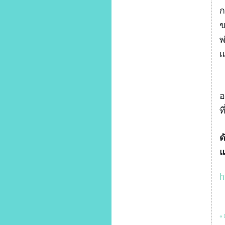
ก
ข
พ
แ
3
อ
ท
ด
แ
h
« 