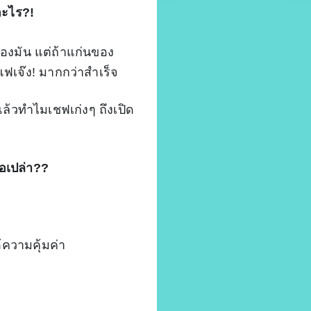
อะไร?!
องมัน แต่ถ้าแก่นของ
แฟเจ๊ง! มากกว่าสำเร็จ
ล้วทำไมเชฟเก่งๆ ถึงเปิด
อเปล่า??
ด้ความคุ้มค่า