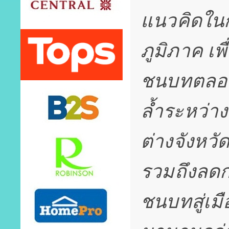
แนวคิดใน
ภูมิภาค เพ
ชนบทตลอด
ล้ำระหว่า
ต่างจังหว
รวมถึงลด
ชนบทสู่เมื