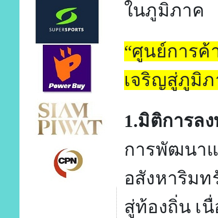
ในภูมิภาค
“ศูนย์การค
เจริญสู่ภูมิ
1.มิติการลง
การพัฒนาแ
อสังหาริมท
สู่ท้องถิ่น 