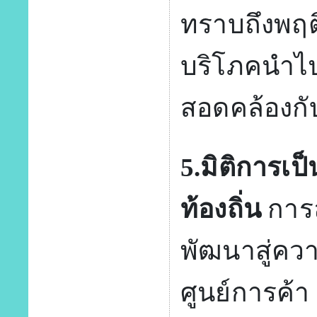
ทราบถึงพฤต
บริโภคนำไป
สอดคล้องกั
5.มิติการเป็
ท้องถิ่น
การล
พัฒนาสู่ควา
ศูนย์การค้