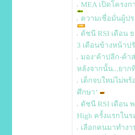
MEA เปิดโครงก
ความเชื่อมั่นผู้
ดัชนี RSI เดือน ธ
3 เดือนข้างหน้าปร
มอง‘ค้าปลีก-ค้า
หลังจากนั้น...ยากท
เด็กจบใหม่ไม่พร้
ศึกษา’
ดัชนี RSI เดือน พ
High ครั้งแรกในร
เลือกคนมาทำงาน