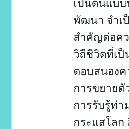
เป็นต้นแบบท
พัฒนา จำเป็
สำคัญต่อคว
วิถีชีวิตที่เ
ตอบสนองควา
การขยายตัว
การรับรู้ท
กระแสโลก อ