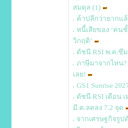
สมดุล (1)
ค้าปลีกว่ายากแล้
หนี้เสียของ ‘คนช
วิกฤติ’
ดัชนี RSI พ.ค.ซึ
ภาษีมาจากไหน? 
เลย!
GS1 Sunrise 20
ดัชนี RSI เดือน เ
มี.ค.ลดลง 7.2 จุด
จากเศรษฐกิจรูปตัว