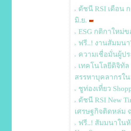
ดัชนี RSI เดือน ก.
มิ.ย.
ESG กติกาใหม่ข
ฟรี..! งานสัมม
ความเชื่อมั่นผู
เทคโนโลยีดิจิทัล
สรรหาบุคลากรในอง
ชูท่องเที่ยว Sho
ดัชนี RSI New T
เศรษฐกิจติดหล่ม ฉุ
ฟรี..! สัมมนาในหั