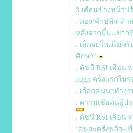
3 เดือนข้างหน้าปร
มอง‘ค้าปลีก-ค้า
หลังจากนั้น...ยากท
เด็กจบใหม่ไม่พร้
ศึกษา’
ดัชนี RSI เดือน พ
High ครั้งแรกในร
เลือกคนมาทำงาน
ความเชื่อมั่นผู
ดัชนี RSI เดือน ต
‘คนละครึ่งพลัส-เที่