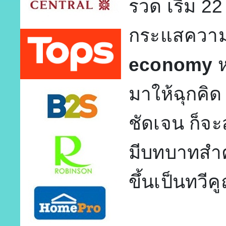
รวด เริ่ม 2
กระแสควา
economy
มาให้ฉุกคิด
ชัดเจน ก็จ
มีบทบาทสำค
ขึ้นเป็นทวีค