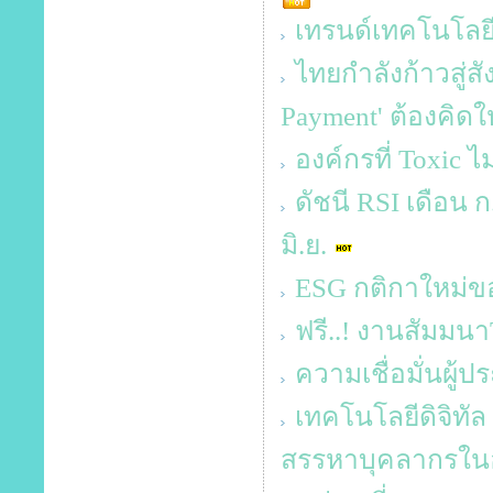
เทรนด์เทคโนโลยี 
ไทยกำลังก้าวสู่ส
Payment' ต้องคิด
องค์กรที่ Toxic ไม
ดัชนี RSI เดือน ก.
มิ.ย.
ESG กติกาใหม่ข
ฟรี..! งานสัมม
ความเชื่อมั่นผู
เทคโนโลยีดิจิทัล
สรรหาบุคลากรในอง