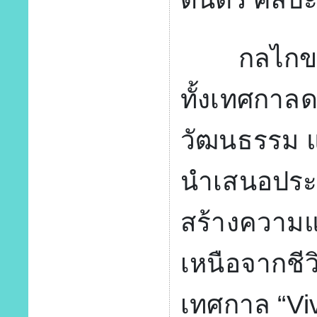
กลไกของง
ทั้งเทศกาล
วัฒนธรรม แ
นำเสนอประ
สร้างความ
เหนือจากชี
เทศกาล “Viv