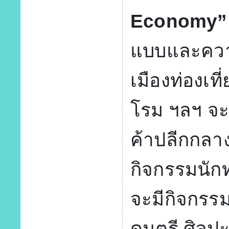
Economy”
แบบและควา
เมืองท่องเท
โรม ฯลฯ จะ
ค้าปลีกกลา
กิจกรรมนักท่
จะมีกิจกรร
ดนตรี ศิลป