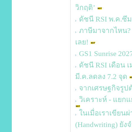
วิกฤติ’
ดัชนี RSI พ.ค.ซึ
ภาษีมาจากไหน? 
เลย!
GS1 Sunrise 20
ดัชนี RSI เดือน เ
มี.ค.ลดลง 7.2 จุด
จากเศรษฐกิจรูปตัว
วิเคราะห์ - แยกแ
ในเมื่อเราเขียนผ
(Handwriting) ยังจ