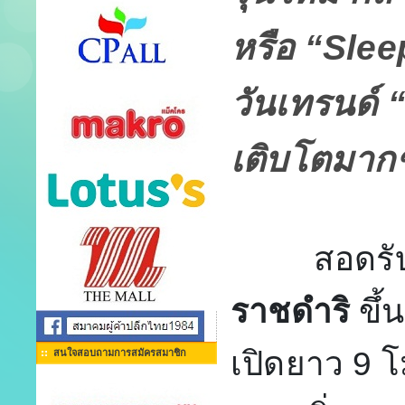
หรือ “Slee
วันเทรนด์ 
เติบโตมากขึ
สอดรับก
ราชดำริ
ขึ
เปิดยาว 9 โ
สนใจสอบถามการสมัครสมาชิก