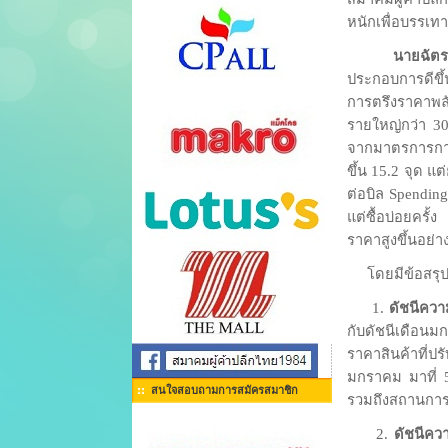
หนักเพื่อบรรเ
นายฉัตร
ประกอบการดีข
การตรึงราคาพลั
รายใหญ่กว่า 30
จากมาตรการการก
ขึ้น 15.2 จุด แต
ต่อบิล Spending 
แต่ซื้อบ่อยครั
ราคาสูงขึ้นอย่าง
โดยมีข้อสรุปขอ
1.
ดัชนีความ
กับดัชนีเดือนมก
ราคาสินค้าที่ปร
มกราคม มาที่ 
สนใจสอบถามการสมัครสมาชิก
รวมถึงสถานการณ
2.
ดัชนีคว