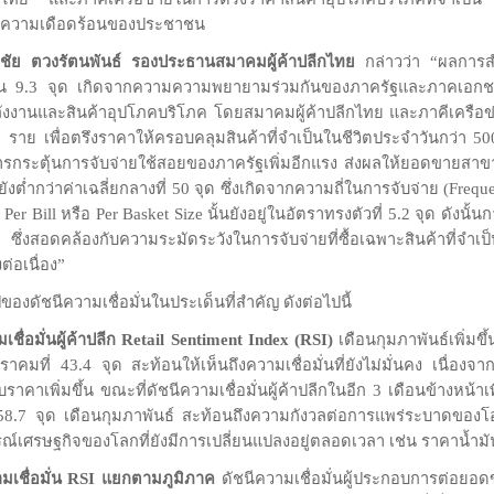
ทาความเดือดร้อนของประชาชน
ชัย ตวงรัตนพันธ์ รองประธานสมาคมผู้ค้าปลีกไทย
กล่าวว่า “ผลการสำร
ึ้น 9.3 จุด เกิดจากความความพยายามร่วมกันของภาครัฐและภาคเอ
งงานและสินค้าอุปโภคบริโภค โดยสมาคมผู้ค้าปลีกไทย และภาคีเครือข่
 ราย เพื่อตรึงราคาให้ครอบคลุมสินค้าที่จำเป็นในชีวิตประจำวันกว่า 50
ระตุ้นการจับจ่ายใช้สอยของภาครัฐเพิ่มอีกแรง ส่งผลให้ยอดขายสาขาเ
่ยังต่ำกว่าค่าเฉลี่ยกลางที่ 50 จุด ซึ่งเกิดจากความถี่ในการจับจ่าย (Freque
Per Bill หรือ Per Basket Size นั้นยังอยู่ในอัตราทรงตัวที่ 5.2 จุด ดังนั้น
้ง ซึ่งสอดคล้องกับความระมัดระวังในการจับจ่ายที่ซื้อเฉพาะสินค้าที่จำ
ต่อเนื่อง”
งดัชนีความเชื่อมั่นในประเด็นที่สำคัญ ดังต่อไปนี้
เชื่อมั่นผู้ค้าปลีก Retail Sentiment Index (RSI)
เดือนกุมภาพันธ์เพิ่มขึ้น
ราคมที่ 43.4 จุด สะท้อนให้เห็นถึงความเชื่อมั่นที่ยังไม่มั่นคง เนื่องจา
ับราคาเพิ่มขึ้น ขณะที่ดัชนีความเชื่อมั่นผู้ค้าปลีกในอีก 3 เดือนข้างหน้า
58.7 จุด เดือนกุมภาพันธ์ สะท้อนถึงความกังวลต่อการแพร่ระบาดของ
์เศรษฐกิจของโลกที่ยังมีการเปลี่ยนแปลงอยู่ตลอดเวลา เช่น ราคาน้ำมัน
ามเชื่อมั่น RSI แยกตามภูมิภาค
ดัชนีความเชื่อมั่นผู้ประกอบการต่อยอดขา