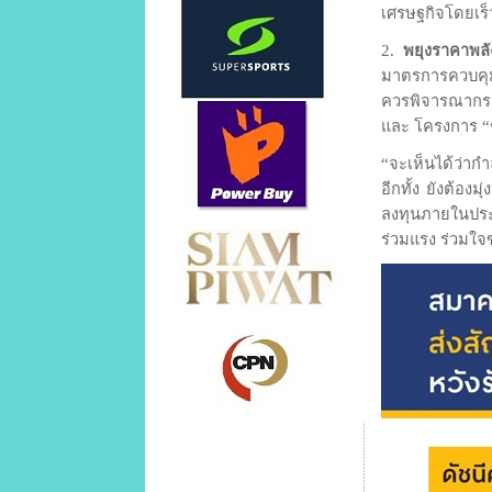
เศรษฐกิจโดยเร็
2.
พยุงราคาพลัง
มาตรการควบคุมร
ควรพิจารณากระต
และ โครงการ “ช
“จะเห็นได้ว่ากำ
อีกทั้ง ยังต้อง
ลงทุนภายในประเท
ร่วมแรง ร่วมใจ