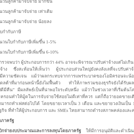
ลูกค้ามาจับจ่าย มากขึ้น
ลูกค้ามาจับจ่าย เท่าเดิม
นลูกค้ามาจับจ่าย น้อยลง
กำกับภาษี
ใบกำกับภาษีเพิ่มขึ้น 1-5%
ใบกำกับภาษีเพิ่มขึ้น 6-10%
พบว่า ผู้ประกอบการกว่า 44% อาจจะพิจารณาปรับค่าจ้างแต่ไม่เกิน 5
จ้าง ซึ่งสะท้อนให้เห็นว่า ผู้ประกอบส่วนใหญ่ยังคงลังเลที่จะปรับค่า
ไม่มีความชัดเจน แม้ว่าผลกระทบจากการแพร่ระบาดของโอมิครอนจะน้อย
ดลต้าที่มาก่อนหน้านี้ยังไม่ฟื้นตัว ทำให้ภาพรวมของธุรกิจยังได้
มีคืน” มีผลลัพธ์เป็นที่น่าพอใจระดับหนึ่ง แม้ว่าในช่วงเวลาที่เริ่มต้
รอนทำให้มู้ดในการจับจ่ายใช้สอยไม่ดีเท่าที่ควร แต่ก็ถือว่ายอดขายเต
สามารถทำเฟสต่อไปได้ โดยขยายเวลาเป็น 3 เดือน และขยายวงเงินเป็น 
ษฐกิจ ที่ทำให้ผู้ประกอบการ และ SMEs ไทยสามารถดำรงสภาพคล่องและค
อภาครัฐ
รเบิกจ่ายงบประมาณและการลงทุนโดยภาครัฐ
ให้มีการอนุมัติและดำเนินก