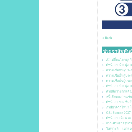
« Back
ประชาสัมพันธ
AI เปลี่ยนโลกธุรกิ
ดัชนี RSI มิ.ย.พุ่
ความเชื่อมั่นผู้ป
ความเชื่อมั่นผู้
ความเชื่อมั่นผู้ป
ดัชนี RSI มิ.ย.พุ่
ค้าปลีกว่ายากแล้ว
หนี้เสียของ ‘คนชั้
ดัชนี RSI พ.ค.ซึมล
ภาษีมาจากไหน? ใค
GS1 Sunrise 2027
ดัชนี RSI เดือน เม
จากเศรษฐกิจรูปตัว 
วิเคราะห์ - แยกแยะ