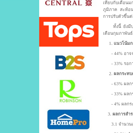
เทียบกับเดือนมก
ภูมิภาค สะท้อน
การปรับตัวขึ้นต่
ทั้งนี้ ยังมี
เดือนกุมภาพันธ์ 
1.
แนวโน้มกา
- 44% อาจจะพิ
- 33% รอการปร
2.
ผลกระทบต
- 63% ผลกระท
- 33% ผลกระท
- 4% ผลกระท
3.
ผลการสำรว
3.1 จำนวนลูกค