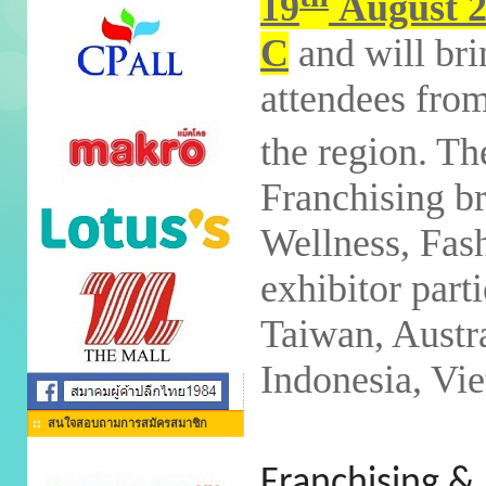
19
August 2
C
and will bri
attendees from
the region. T
Franchising b
Wellness, Fash
exhibitor part
Taiwan, Austr
Indonesia, Vi
สนใจสอบถามการสมัครสมาชิก
Franchising & 