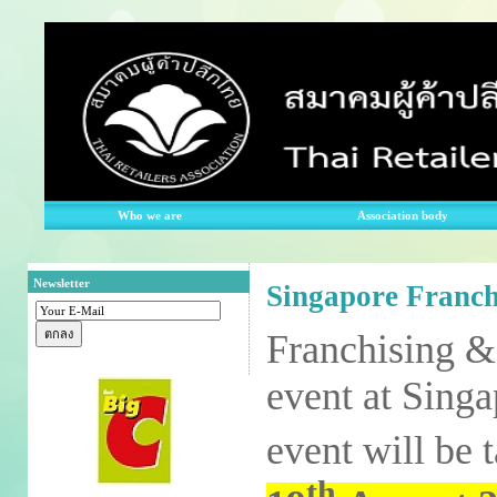
Who we are
Association body
Newsletter
Singapore Franch
Franchising &
event at Sing
event will be 
th