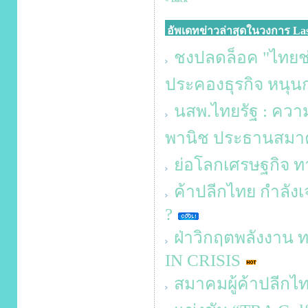
อัพเดทข่าวล่าสุดในวงการ Las
ชงปลดล็อค "ไทยช่
ประคองธุรกิจ หนุน
นสพ.ไทยรัฐ : ควา
พานิช ประธานสมาค
ย่อโลกเศรษฐกิจ ท
ค้าปลีกไทย กำลังเ
?
ฝ่าวิกฤตพลังงา
IN CRISIS
สมาคมผู้ค้าปลีกไท