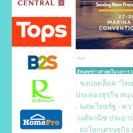
« Back
อัพเดทข่าวล่าสุดในวงการ L
ชงปลดล็อค "ไทยช
ประคองธุรกิจ หนุ
นสพ.ไทยรัฐ : คว
วงศ์พานิช ประธา
ย่อโลกเศรษฐกิจ