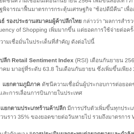
ยดัชนีความเชื่อมั่นเดือนกันยายน
2564
เพิ่มขึ้นสองเท่า
ฐพิจารณาฟื้นมาตรการกระตุ้นเศรษฐกิจ “ช้อปดีมีคืน” เพื่
นธ์ รองประธานสมาคมผู้ค้าปลีกไทย
กล่าวว่า “ผลการสำรวจ
uency of Shopping
เพิ่มมากขึ้น แต่
ยอดการใช้จ่ายต่อครั
ามเชื่อมั่นในประเด็นที่สำคัญ ดังต่อไปนี้
้าปลีก
Retail Sentiment Index
(RSI)
เดือนกันยายน
25
าคม มาอยู่ที่ระดับ
63
.
8
ในเดือนกันยายน ซึ่งเพิ่มขึ้นเพียง
I
แยกตามภูมิภาค
ดัชนีความเชื่อมั่นผู้ประกอบการต่อยอดข
 และการเลื่อนการบินภายในประเทศ
I
แยกตามประเภทร้านค้าปลีก
มีการปรับตัวเพิ่มขึ้นทุกประ
ส่วนราว
35
% ของยอดขายต่อวันหายไป รวมถึงมาตรการ
เด็นสำคัญของ
“การประเมินผลกระทบต่อยอดขายและกำลังซ