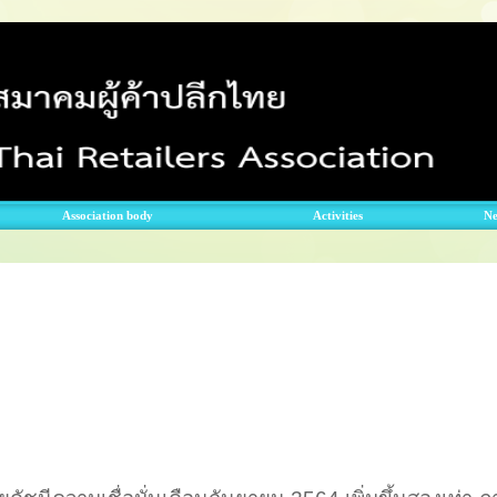
Association body
Activities
N