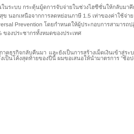
วียนในระบบ กระตุ้นมู้ดการจับจ่ายในช่วงไฮซีซั่นให้กลับมาคึ
รณสุข นอกเหนือจากการลดหย่อนภาษี
1.5
เท่าของค่าใช้จ่า
ersal Prevention
โดยกำหนดให้ผู้ประกอบการสามารถปฎิบั
%
ของประชากรทั้งหมด
ของประเทศ
ภาคธุรกิจกลับคืนมา และยังเป็น
การสร้างเม็ดเงินเข้าสู่
ึ่งเป็นโค้งสุดท้ายของปีนี้ ผมขอเสนอให้นำมาตรการ
“
ช้อป