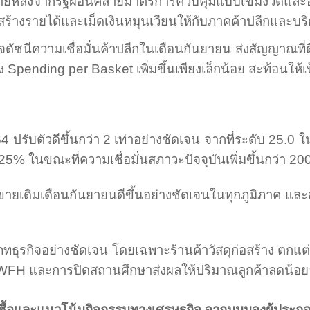
 ภายหลังจากรัฐผ่อนคลายมาตรการควบคุมแบบเข้มงวดและอน
อสร้างรายได้และเม็ดเงินหมุนเวียนให้กับภาคค้าปลีกและบ
ดัชนีความเชื่อมั่นค้าปลีกในเดือนกันยายน ส่งสัญญาณที่ด
้ง
Spending per Basket
เพิ่มขึ้นเพียงเล็กน้อย สะท้อนให้
64
ปรับตัวดีขึ้นกว่า
2
เท่าอย่างชัดเจน จากที่ระดับ
25
.
0
ใน
25%
ในขณะที่ความเชื่อมั่นสภาวะปัจจุบันเพิ่มขึ้นกว่า
20
ายเดิมเดือนกันยายนดีขึ้นอย่างชัดเจนในทุกภูมิภาค และอย
เภทธุรกิจอย่างชัดเจน โดยเฉพาะร้านค้าวัสดุก่อสร้าง ตกแต่
WFH
และการปิดสถานศึกษา
ส่งผลให้ปริมาณลูกค้าลดน้อ
ื้อและแนวโน้มกิจกรรมทางเศรษฐกิจ จากมุมมองผู้ประก