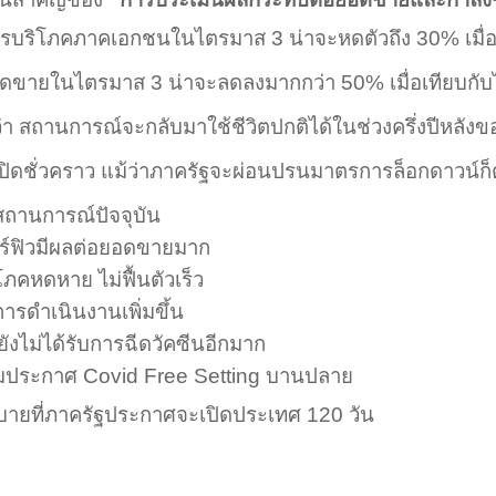
การบริโภคภาคเอกชนในไตรมาส
3
น่าจะหดตัวถึง
30
% เมื่
ยอดขายในไตรมาส
3
น่าจะลดลงมากกว่า
50
% เมื่อเทียบก
 สถานการณ์จะกลับมาใช้ชีวิตปกติได้ในช่วงครึ่งปีหลังข
อปิดชั่วคราว แม้ว่าภาครัฐจะผ่อนปรนมาตรการล็อกดาวน์ก
นสถานการณ์ปัจจุบัน
ฟิวมีผลต่อยอดขายมาก
โภคหดหาย ไม่ฟื้นตัวเร็ว
ารดำเนินงานเพิ่มขึ้น
ยังไม่ได้รับการฉีดวัคซีนอีกมาก
ามประกาศ
Covid Free Setting
บานปลาย
บายที่ภาครัฐประกาศจะเปิดประเทศ
120
วัน