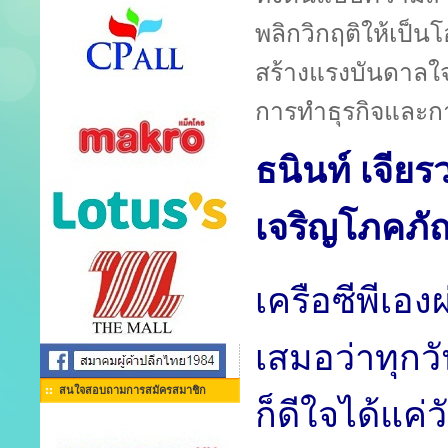
พลิกวิกฤติให้เป็
สร้างแรงบันดาลใจ
การทำธุรกิจและการ
ธนินท์ เจีย
เจริญโภคภั
เครือซีพีเอง
เสมอว่าทุกวัน
สนใจสอบถามการสมัครสมาชิก
ก็ดีใจได้แค่