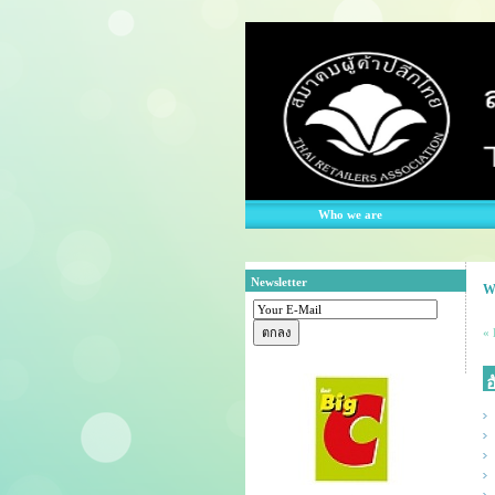
Who we are
Newsletter
W
« 
อ