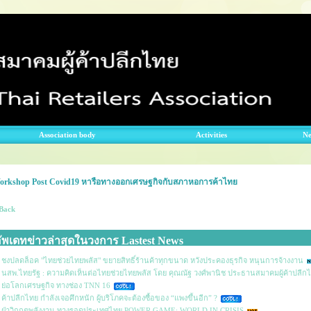
Association body
Activities
N
orkshop Post Covid19 หารือทางออกเศรษฐกิจกับสภาหอการค้าไทย
Back
ัพเดทข่าวล่าสุดในวงการ Lastest News
ชงปลดล็อค "ไทยช่วยไทยพลัส" ขยายสิทธิ์ร้านค้าทุกขนาด หวังประคองธุรกิจ หนุนการจ้างงาน
นสพ.ไทยรัฐ : ความคิดเห็นต่อไทยช่วยไทยพลัส โดย คุณณัฐ วงศ์พานิช ประธานสมาคมผู้ค้าปลีก
ย่อโลกเศรษฐกิจ ทางช่อง TNN 16
ค้าปลีกไทย กำลังเจอศึกหนัก ผู้บริโภคจะต้องซื้อของ “แพงขึ้นอีก” ?
ฝ่าวิกฤตพลังงาน ทางรอดประเทศไทย POWER GAME: WORLD IN CRISIS