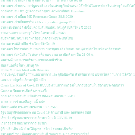
สมาคมฯ เข้าพบหารือรัฐมนตรีช่วยว่าการกระทรวงแรงงาน
สมาคมฯ เข้าพบนายกรัฐมนตรีและทีมเศรษฐกิจนำเสนอวิสัยทัศน์ในการส่งเสริมเศรษฐกิจหลังโคว
การฝึกอบรมเชิงปฎิบัติการหลักสูตร เจ้าหน้าที่สอบ Examiner
สมาคมฯ เข้าเยี่ยม MK Restaurant Group 28.8.2020
สมาคมฯ เข้าเยี่ยมหารือ ZEN corporation group PLC
งานแข่งขันกอล์ฟเชื่อมความสัมพันธ์สมาคมผู้ค้าปลีกไทย ปี 2563
รายงานสภาวะเศรษฐกิจไทย ไตรมาสที่ 2/2563
ผูับริหารสมาคมฯ เข้าหารือธนาคารแห่งประเทศไทย
สถานการณ์ค้าปลีก ช่วงวิกฤติโควิด 19
สมาคมฯ ให้การต้อนรับ ฯพณฯนายกรัฐมนตรี เยี่ยมสมาคมผู้ค้าปลีกไทยเพื่อหารือร่วมกัน
สมาคมฯ ส่งหนังสือถึง ศบค เพื่อขอขยายเวลาปิดห้างฯเป็น 21:00 น.
คนต่างด้าวสามารถทำงานขายของหน้าร้าน
ข้อเสนอเพื่อฟื้นฟูเศรษฐกิจ
Prime Minister Meet with Retailers
การประชุมร่วมเพื่อกำหนดมาตรการและคู่มือป้องกัน สำหรับการผ่อนปรนในสถานการณ์โควิด 
เสนอภาครัฐเพื่อเยียวยาผู้ค้าปลีก
Check List Risk of Covid19 แบบประเมินความพร้อมในการป้องกันในสถานประกอบการ
Guide เตรียมการเปิดห้างฯ ช่วงกึ่ง
การเตรียมพร้อมรับ เปิดห้างฯ หลัง ผ่อนคลาย Covid19
มาตราการช่วยเหลือลูกหนี้ ธปท
ข้อเสนอต่อ กระทรวงแรงงาน 13.3.2563
รัฐช่วยธุรกิจลดผลกระทบ Covid 19 ด้านภาษี และ ลดเงินส่ง สปส
เรียกร้องรัฐขอมาตราการเยียวยา วิกฤติ COVID-19
เรียกร้องรัฐขอมาตราการเยียวยา
ผู้ค้าปลีกเดินหน้า#งดให้ถุงพลาสติก #ลดขยะเป็นพิษ
สมาคมเข้าพบเพื่อแสดงความยินดี ฯพณฯ รมต กระทรวงพาณิชย์