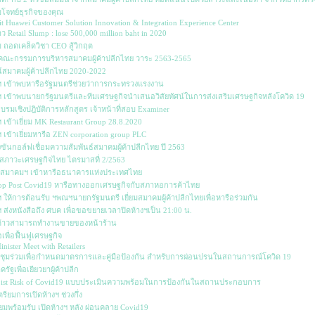
บโจทย์ธุรกิจของคุณ
it Huawei Customer Solution Innovation & Integration Experience Center
ว Retail Slump : lose 500,000 million baht in 2020
ถอดเคล็ดวิชา CEO สู้วิกฤต
ณะกรรมการบริหารสมาคมผู้ค้าปลีกไทย วาระ 2563-2565
ศน์สมาคมผู้ค้าปลีกไทย 2020-2022
 เข้าพบหารือรัฐมนตรีช่วยว่าการกระทรวงแรงงาน
เข้าพบนายกรัฐมนตรีและทีมเศรษฐกิจนำเสนอวิสัยทัศน์ในการส่งเสริมเศรษฐกิจหลังโควิด 19
บรมเชิงปฎิบัติการหลักสูตร เจ้าหน้าที่สอบ Examiner
เข้าเยี่ยม MK Restaurant Group 28.8.2020
เข้าเยี่ยมหารือ ZEN corporation group PLC
ขันกอล์ฟเชื่อมความสัมพันธ์สมาคมผู้ค้าปลีกไทย ปี 2563
สภาวะเศรษฐกิจไทย ไตรมาสที่ 2/2563
หารสมาคมฯ เข้าหารือธนาคารแห่งประเทศไทย
op Post Covid19 หารือทางออกเศรษฐกิจกับสภาหอการค้าไทย
ให้การต้อนรับ ฯพณฯนายกรัฐมนตรี เยี่ยมสมาคมผู้ค้าปลีกไทยเพื่อหารือร่วมกัน
ส่งหนังสือถึง ศบค เพื่อขอขยายเวลาปิดห้างฯเป็น 21:00 น.
ด้าวสามารถทำงานขายของหน้าร้าน
เพื่อฟื้นฟูเศรษฐกิจ
nister Meet with Retailers
ชุมร่วมเพื่อกำหนดมาตรการและคู่มือป้องกัน สำหรับการผ่อนปรนในสถานการณ์โควิด 19
ัฐเพื่อเยียวยาผู้ค้าปลีก
List Risk of Covid19 แบบประเมินความพร้อมในการป้องกันในสถานประกอบการ
รียมการเปิดห้างฯ ช่วงกึ่ง
ยมพร้อมรับ เปิดห้างฯ หลัง ผ่อนคลาย Covid19