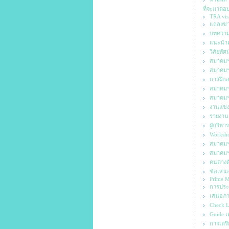
ที่จะมาตอ
TRA vis
แถลงข่า
บทความ 
แนะนำค
วิสัยทั
สมาคมฯ
สมาคมฯ 
การฝึกอ
สมาคมฯ 
สมาคมฯ 
งานแข่ง
รายงาน
ผูับริ
Worksh
สมาคมฯ 
สมาคมฯ 
คนต่าง
ข้อเสนอ
Prime Mi
การประ
เสนอภาคร
Check 
Guide เต
การเตรี