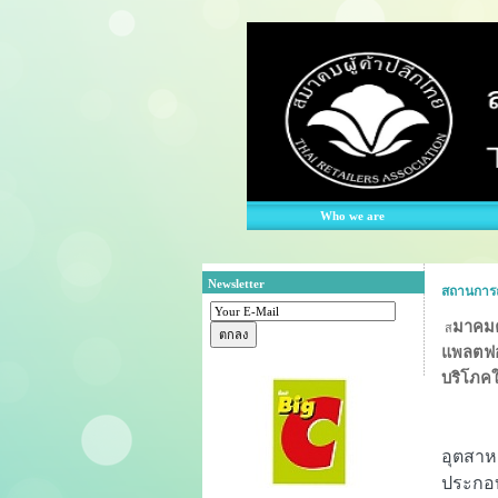
Who we are
Newsletter
สถานการณ์
มาคมค
ส
แพลตฟอ
บริโภคใ
อุตสาห
ประกอบ