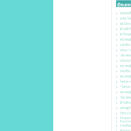
อัพเดท
ชงปลดล็
นสพ.ไทย
ย่อโลกเ
ค้าปลีก
ฝ่าวิก
สมาคมผู
แข่งขัน
เสนอ “แ
สมาคมผู
เสนอมาต
สมาคมผู้
แข่งขัน
สมาคมผู
โครงการ
“โครงกา
สมาคมผู
"สมาคมผ
ค้าปลีกภ
เศรษฐกิ
TRA CO
Singapo
Franchi
งานสัมม
ห้ามพลา