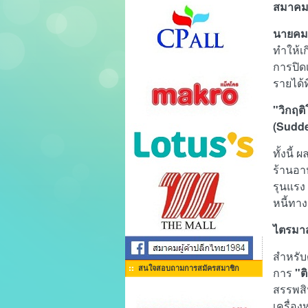
สมาคมผ
นายคม
ทำให้เ
การปิด
รายได้
"วิกฤต
(Sudde
ทั้งนี้
ผล
ร้านอา
รุนแรง
หนี้ทา
ไตรมา
สำหรับ
สนใจสอบถามการสมัครสมาชิก
การ
"ต
สรรพสิน
เครื่อง