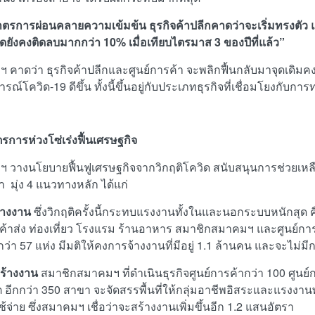
มาตรการผ่อนคลายความเข้มข้น ธุรกิจค้าปลีกคาดว่าจะเริ่มทรงตัว แ
าดยังคงติดลบมากกว่า 10% เมื่อเทียบไตรมาส 3 ของปีที่แล้ว”
 คาดว่า ธุรกิจค้าปลีกและศูนย์การค้า จะพลิกฟื้นกลับมาจุดเดิมคง
ณ์โควิด-19 ดีขึ้น ทั้งนี้ขึ้นอยู่กับประเภทธุรกิจที่เชื่อมโยงกับก
รการห่วงโซ่เร่งฟื้นเศรษฐกิจ
 วางนโยบายฟื้นฟูเศรษฐกิจจากวิกฤติโควิด สนับสนุนการช่วยเหลือ
 มุ่ง
4 แนวทางหลัก ได้แก่
้างงาน
ซึ่งวิกฤติครั้งนี้กระทบแรงงานทั้งในและนอกระบบหนักสุด ค
กค้าส่ง ท่องเที่ยว โรงแรม ร้านอาหาร สมาชิกสมาคมฯ และศูนย์การ
กว่า 57 แห่ง มีมติให้คงการจ้างงานที่มีอยู่ 1.1 ล้านคน และจะไม่ม
ร้างงาน
สมาชิกสมาคมฯ ที่ดำเนินธุรกิจศูนย์การค้ากว่า 100 ศูนย์ก
็ต อีกกว่า 350 สาขา จะจัดสรรพื้นที่ให้กลุ่มอาชีพอิสระและแรงงา
ช้จ่าย ซึ่งสมาคมฯ เชื่อว่าจะสร้างงานเพิ่มขึ้นอีก 1.2 แสนอัตรา