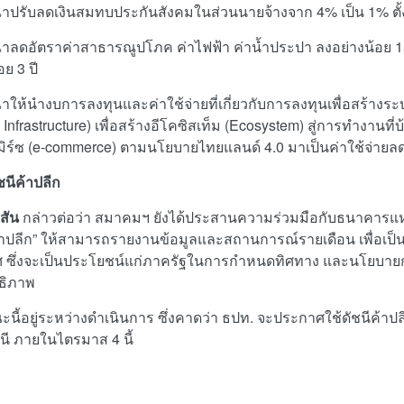
าปรับลดเงินสมทบประกันสังคมในส่วนนายจ้างจาก 4% เป็น 1% ตั้ง
าลดอัตราค่าสาธารณูปโภค ค่าไฟฟ้า ค่าน้ำประปา ลงอย่างน้อย 1
อย 3 ปี
าให้นำงบการลงทุนและค่าใช้จ่ายที่เกี่ยวกับการลงทุนเพื่อสร้างระ
l Infrastructure) เพื่อสร้างอีโคซิสเท็ม (Ecosystem) สู่การทำงาน
มิร์ซ (e-commerce) ตามนโยบายไทยแลนด์ 4.0 มาเป็นค่าใช้จ่ายลดห
ชนีค้าปลีก
สัน
กล่าวต่อว่า
สมาคมฯ ยังได้ประสานความร่วมมือกับธนาคารแห
ค้าปลีก” ให้สามารถรายงานข้อมูลและสถานการณ์รายเดือน เพื่อเป็น
 ซึ่งจะเป็นประโยชน์แก่ภาครัฐในการกำหนดทิศทาง และนโยบาย
ทธิภาพ
ี้อยู่ระหว่างดำเนินการ ซึ่งคาดว่า ธปท. จะประกาศใช้ดัชนีค้าปลีก
ชนี ภายในไตรมาส 4 นี้