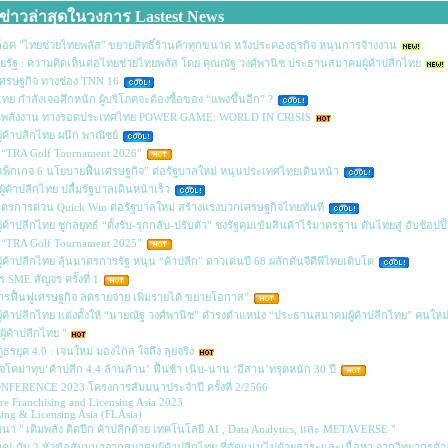
ข่าวล่าสุดในวงการ Lastest News
อค "ไทยช่วยไทยพลัส" ขยายสิทธิ์ร้านค้าทุกขนาด หวังประคองธุรกิจ หนุนการจ้างงาน
รัฐ : ความคิดเห็นต่อไทยช่วยไทยพลัส โดย คุณณัฐ วงศ์พานิช ประธานสมาคมผู้ค้าปลีกไทย
ศรษฐกิจ ทางช่อง TNN 16
ไทย กำลังเจอศึกหนัก ผู้บริโภคจะต้องซื้อของ “แพงขึ้นอีก” ?
ฤตพลังงาน ทางรอดประเทศไทย POWER GAME: WORLD IN CRISIS
้ค้าปลีกไทย ผนึก พาณิชย์
 “TRA Golf Tournament 2026”
พ็กเกจ 6 นโยบายฟื้นเศรษฐกิจ” ต่อรัฐบาลใหม่ หนุนประเทศไทยเดินหน้า
้ค้าปลีกไทย ปลื้มรัฐบาลเดินหน้าเร็ว
รการด่วน Quick Win ต่อรัฐบาลใหม่ สร้างแรงบวกเศรษฐกิจไทยทันที
ค้าปลีกไทย ชูกลยุทธ์ “ตั้งรับ-รุกกลับ-ปรับตัว” ชงรัฐคุมเข้มสินค้าไร้มาตรฐาน ดันไทยสู่ ฮับช้อปปิ
 “TRA Golf Tournament 2025”
้ค้าปลีกไทย ลุ้นมาตรการรัฐ หนุน “ค้าปลีก” ดาวเด่นปี 68 ผลักดันจีดีพีไทยเติบโต
 SME สัญจร ครั้งที่ 1
รฟื้นฟูเศรษฐกิจ ลดรายจ่าย เพิ่มรายได้ ขยายโอกาส”
้ค้าปลีกไทย แต่งตั้งให้ “นายณัฐ วงศ์พานิช” ดำรงตำแหน่ง “ประธานสมาคมผู้ค้าปลีกไทย” คนใหม
ู้ค้าปลีกไทย "
ูธรยุค 4.0 : เจนใหม่ มองไกล ใจถึง ลุยจริง
จโคม่าทุบ‘ค้าปลีก 4.4 ล้านล้าน’ ฟื้นช้า เนิบ-นาน ‘อีสาน’ทรุดหนัก 30 ปี
NFERENCE 2023 โครงการสัมมนาประจำปี ครั้งที่ 2/2566
re Franchising and Licensing Asia 2023
sing & Licensing Asia (FLAsia)
นา " เติมพลัง ติดปีก ค้าปลีกด้วย เทคโนโลยี AI , Data Analytics, และ METAVERSE "
ด! กับ 2 หัวข้อสัมมนาจากสมาคมผู้ค้าปลีกไทย ที่อัดแน่นไปด้วยสาระและเนื้อหา จากวิทยากรตัวจร