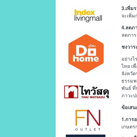
3.เพิ่
จะเพิ่
4.ลดภา
ลดภาระ
ชงวาระเ
อย่างไรก
ไทย เพื
จังหวั
ธรรมพร
พันธ์ ท
ภาวะปก
ข้อเสน
1.การอน
เกษตร