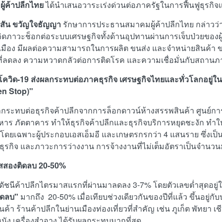
ู้ค้าปลีกไทย
ได้นำเสนอวาระเร่งด่วนต่อภาครัฐในการฟื้นฟูธุรกิ
สัน ขวัญใจธัญญา
รักษาการประธานสมาคมผู้ค้าปลีกไทย กล่าวว่า
กิดภาวะช็อกต่อระบบเศรษฐกิจทั้งด้านอุปทานผ่านการเจ็บป่วยขอ
เมือง มีผลต่อความสามารถในการผลิต ขนส่ง และจำหน่ายสินค้า ข
ที่ลดลง ความหวาดกลัวต่อการติดโรค และความเชื่อมั่นกับสถานภ
ิโควิด-19 ส่งผลกระทบต่อภาคธุรกิจ เศรษฐกิจไทยและทั่วโลกอยู่ใ
n Stop)"
กระทบต่อธุรกิจค้าปลีกจากการล็อกดาวน์ห้างสรรพสินค้า ศูนย์การ
หาร ภัตตาคาร ทำให้ธุรกิจค้าปลีกและธุรกิจบริการหยุดชะงัก ทำ
 โดยเฉพาะผู้ประกอบเอสเอ็มอี และเกษตรกรกว่า 4 แสนราย ซึ่งเป
งธุรกิจ และภาวะการว่างงาน การจ้างงานที่ไม่เต็มอัตราเป็นจำนว
สสองติดลบ 20-50%
ดัชนีค้าปลีกไตรมาสแรกที่ผ่านมาลดลง 3-7% โดยตัวเลขต่ำสุดอยู
ิดลบ"
มากถึง
20-50% เมื่อเทียบช่วงเดียวกันของปีที่แล้ว ขึ้นอยู่ก
ค้า ร้านค้าปลีกในย่านเมืองท่องเที่ยวที่สำคัญ เช่น ภูเก็ต พัทยา เ
หนัง เครื่องสำอาง ได้รับผลกระทบมากที่สุด