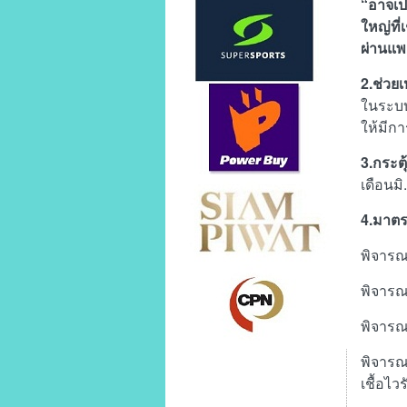
“อาจเป็
ใหญ่ที่
ผ่านแพ
2.ช่วย
ในระบบ
ให้มีก
3.กระต
เดือนมิ
4.มาตร
พิจารณ
พิจารณ
พิจารณ
พิจารณ
เชื้อไว