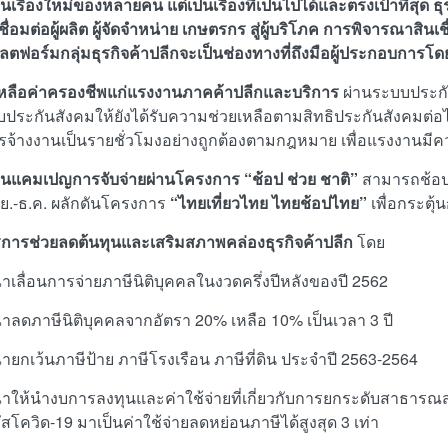
นเรื่องใหม่ของหลายคน แต่เป็นเรื่องที่เป็นไปได้และตรงเป้าที่สุด
เชื่อมต่อผู้ผลิต ผู้จัดจำหน่าย เกษตรกร สู่ผู้บริโภค การพิจารณาสิ
ลตฟอร์มกลุ่มธุรกิจค้าปลีกจะเป็นช่องทางที่ถึงมือผู้ประกอบการโ
เหลือค่าครองชีพแก่แรงงานภาคค้าปลีกและบริการ
ผ่านระบบประก
ประกันสังคมให้ยังได้รับความช่วยเหลือตามสิทธิประกันสังคมต่อไปอ
ารจ้างงานเป็นรายชั่วโมงอย่างถูกต้องตามกฎหมาย เพื่อแรงงานมีคว
ุ้นแคมเปญการจับจ่ายผ่านโครงการ “ช้อป ช่วย ชาติ”
สามารถช้อปได
.ย.-ธ.ค.
ผลักดันโครงการ
“ไทยเที่ยวไทย ไทยช้อปไทย”
เพื่อกระตุ
การช่วยลดต้นทุนและเสริมสภาพคล่องธุรกิจค้าปลีก
โดย
าเลื่อนการจ่ายภาษีนิติบุคคลในงวดครึ่งปีหลังของปี 2562
าลดภาษีนิติบุคคลจากอัตรา 20% เหลือ 10% เป็นเวลา 3 ปี
ายกเว้นภาษีป้าย ภาษีโรงเรือน ภาษีที่ดิน ประจำปี 2563-2564
าให้นำงบการลงทุนและค่าใช้จ่ายที่เกี่ยวกับการยกระดับสาธารณ
รัสโควิด-19 มาเป็นค่าใช้จ่ายลดหย่อนภาษีได้สูงสุด 3 เท่า