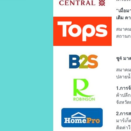
“เมื่อ
เดิม ค
สมาคมฯ
สถานการ
ชู4 มาต
สมาคมฯ
ปลายน้ำ
1.การจ
ค้าปลี
จังหวัด
2.การส
มาร์เก
คิดค่าใ