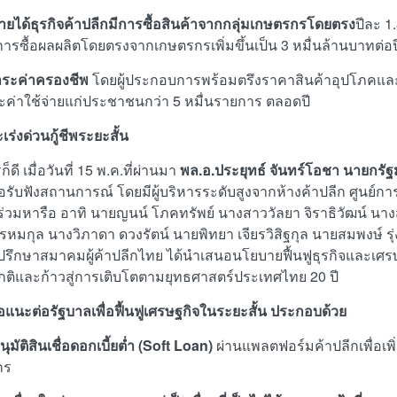
มรายได้ธุรกิจค้าปลีกมีการซื้อสินค้าจากกลุ่มเกษตรกรโดยตรง
ปีละ 1
มการซื้อผลผลิตโดยตรงจากเกษตรกรเพิ่มขึ้นเป็น 3 หมื่นล้านบาทต่อป
ระค่าครองชีพ
โดยผู้ประกอบการพร้อมตรึงราคาสินค้าอุปโภคและบร
ค่าใช้จ่ายแก่ประชาชนกว่า 5 หมื่นรายการ ตลอดปี
ร่งด่วนกู้ชีพระยะสั้น
็ดี เมื่อวันที่ 15 พ.ค.ที่ผ่านมา
พล.อ.ประยุทธ์ จันทร์โอชา นายกรัฐ
่อรับฟังสถานการณ์ โดยมีผู้บริหารระดับสูงจากห้างค้าปลีก ศูนย์กา
ดร่วมหารือ อาทิ นายญนน์ โภคทรัพย์ นางสาววัลยา จิราธิวัฒน์ นาง
หมกุล นางวิภาดา ดวงรัตน์ นายพิทยา เจียรวิสิฐกุล นายสมพงษ์ รุ่ง
ี่ปรึกษาสมาคมผู้ค้าปลีกไทย ได้นำเสนอนโยบายฟื้นฟูธุรกิจและเศรษ
ติและก้าวสู่การเติบโตตามยุทธศาสตร์ประเทศไทย 20 ปี
อแนะต่อรัฐบาลเพื่อฟื้นฟูเศรษฐกิจในระยะสั้น ประกอบด้วย
ุมัติสินเชื่อดอกเบี้ยต่ำ (Soft Loan)
ผ่านแพลตฟอร์มค้าปลีกเพื่อเพ
กร