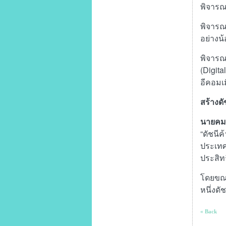
พิจารณ
พิจารณ
อย่างน้
พิจารณ
(Digita
อีคอมเ
สร้างดั
นายคม
“ดัชนี
ประเทศ
ประสิ
โดยขณะน
หนึ่งดั
« Back