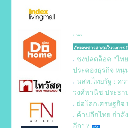
« Back
อัพเดทข่าวล่าสุดในวงการ L
ชงปลดล็อค "ไทยช
ประคองธุรกิจ หนุ
นสพ.ไทยรัฐ : คว
วงศ์พานิช ประธา
ย่อโลกเศรษฐกิจ
ค้าปลีกไทย กำลัง
อีก” ?