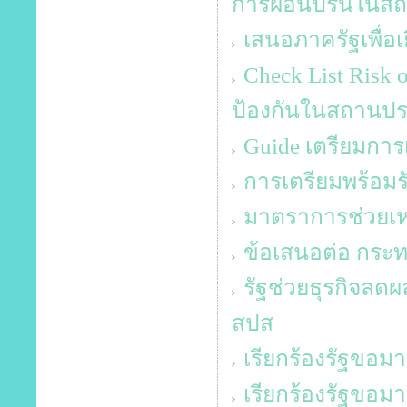
การผ่อนปรนในสถ
เสนอภาครัฐเพื่อเย
Check List Ris
ป้องกันในสถานป
Guide เตรียมการเป
การเตรียมพร้อมร
มาตราการช่วยเหล
ข้อเสนอต่อ กระ
รัฐช่วยธุรกิจลด
สปส
เรียกร้องรัฐขอม
เรียกร้องรัฐขอม