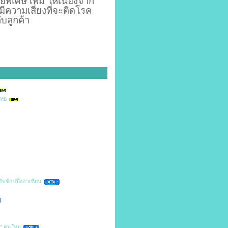
เศษ เพิ่ม ให้เนื่องจาก
ความเสี่ยงที่จะติดโรค
บลูกค้า
ไทย
ฮับช้อปปิ้งอาเซียน
” คนใหม่