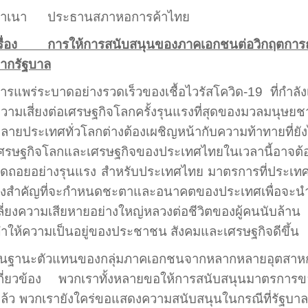
ำเนา
ประธานสภาหอการค้าไทย
รื่อง
การให้การสนับสนุนของภาคเอกชนต่อวิกฤตการณ์
ากรัฐบาล
ารแพร่ระบาดอย่างรวดเร็วของเชื้อไวรัสโควิด-
19
ที่กำลัง
วามเสี่ยงต่อเศรษฐกิจโลกครั้งรุนแรงที่สุดของมวลมนุษย
ลายประเทศทั่วโลกต่างต้องเผชิญหน้ากับความท้าทายที่ย
ศรษฐกิจโลกและเศรษฐกิจของประเทศไทยในเวลานี้อาจต้อง
ดถอยอย่างรุนแรง สำหรับประเทศไทย มาตรการที่ประเท
ิ่งสำคัญที่จะกำหนดชะตาและอนาคตของประเทศเพื่อจะน
ลี่ยงความเสียหายอย่างใหญ่หลวงต่อชีวิตของผู้คนนับล้า
ำให้ความเป็นอยู่ของประชาชน สังคมและเศรษฐกิจดีขึ้น
นฐานะตัวแทนของกลุ่มภาคเอกชนจากหลากหลายอุตสา
กี่ยวข้อง พวกเราทั้งหลาย
ขอให้การสนับสนุนมาตรการของ
ล้ว
พวกเรายังใคร่ขอแสดงความสนับสนุนในกรณีที่รัฐบ