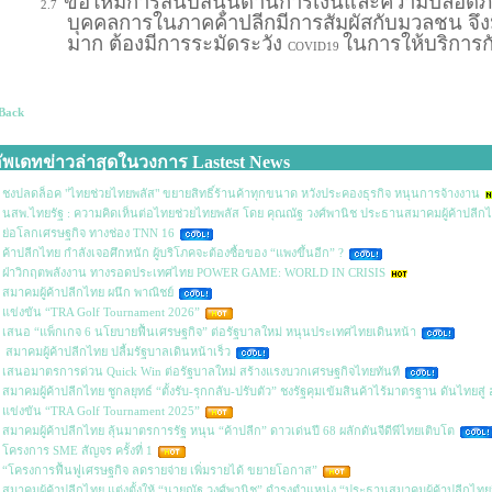
ขอให้มีการสนับสนุนด้านการเงินและความปลอดภัยพิ
2.7
บุคคลการในภาคค้าปลีกมีการสัมผัสกับมวลชน จึงมี
มาก ต้องมีการระมัดระวัง
ในการให้บริการกั
COVID19
Back
ัพเดทข่าวล่าสุดในวงการ Lastest News
ชงปลดล็อค "ไทยช่วยไทยพลัส" ขยายสิทธิ์ร้านค้าทุกขนาด หวังประคองธุรกิจ หนุนการจ้างงาน
นสพ.ไทยรัฐ : ความคิดเห็นต่อไทยช่วยไทยพลัส โดย คุณณัฐ วงศ์พานิช ประธานสมาคมผู้ค้าปลีก
ย่อโลกเศรษฐกิจ ทางช่อง TNN 16
ค้าปลีกไทย กำลังเจอศึกหนัก ผู้บริโภคจะต้องซื้อของ “แพงขึ้นอีก” ?
ฝ่าวิกฤตพลังงาน ทางรอดประเทศไทย POWER GAME: WORLD IN CRISIS
สมาคมผู้ค้าปลีกไทย ผนึก พาณิชย์
แข่งขัน “TRA Golf Tournament 2026”
เสนอ “แพ็กเกจ 6 นโยบายฟื้นเศรษฐกิจ” ต่อรัฐบาลใหม่ หนุนประเทศไทยเดินหน้า
สมาคมผู้ค้าปลีกไทย ปลื้มรัฐบาลเดินหน้าเร็ว
เสนอมาตรการด่วน Quick Win ต่อรัฐบาลใหม่ สร้างแรงบวกเศรษฐกิจไทยทันที
สมาคมผู้ค้าปลีกไทย ชูกลยุทธ์ “ตั้งรับ-รุกกลับ-ปรับตัว” ชงรัฐคุมเข้มสินค้าไร้มาตรฐาน ดันไทยสู่ 
แข่งขัน “TRA Golf Tournament 2025”
สมาคมผู้ค้าปลีกไทย ลุ้นมาตรการรัฐ หนุน “ค้าปลีก” ดาวเด่นปี 68 ผลักดันจีดีพีไทยเติบโต
โครงการ SME สัญจร ครั้งที่ 1
“โครงการฟื้นฟูเศรษฐกิจ ลดรายจ่าย เพิ่มรายได้ ขยายโอกาส”
สมาคมผู้ค้าปลีกไทย แต่งตั้งให้ “นายณัฐ วงศ์พานิช” ดำรงตำแหน่ง “ประธานสมาคมผู้ค้าปลีกไทย