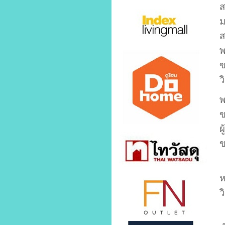
ส
ม
ส
พ
ข
ว
พ
ข
ผ
ข
ห
ว