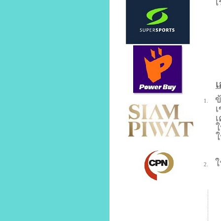
เ
เ
ข
1.
เ
เ
ใ
ใ
ใ
2.