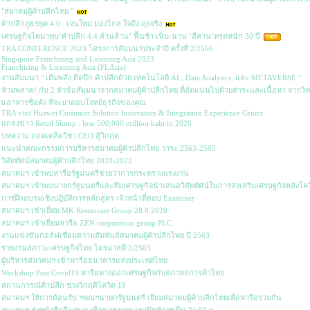
"สมาคมผู้ค้าปลีกไทย "
ค้าปลีกภูธรยุค 4.0 : เจนใหม่ มองไกล ใจถึง ลุยจริง
เศรษฐกิจโคม่าทุบ‘ค้าปลีก 4.4 ล้านล้าน’ ฟื้นช้า เนิบ-นาน ‘อีสาน’ทรุดหนัก 30 ปี
TRA CONFERENCE 2023 โครงการสัมมนาประจำปี ครั้งที่ 2/2566
Singapore Franchising and Licensing Asia 2023
Franchising & Licensing Asia (FLAsia)
งานสัมมนา " เติมพลัง ติดปีก ค้าปลีกด้วย เทคโนโลยี AI , Data Analytics, และ METAVERSE "
ห้ามพลาด! กับ 2 หัวข้อสัมมนาจากสมาคมผู้ค้าปลีกไทย ที่อัดแน่นไปด้วยสาระและเนื้อหา จากวิท
านอาหารชื่อดัง ที่จะมาตอบโจทย์ธุรกิจของคุณ
TRA visit Huawei Customer Solution Innovation & Integration Experience Center
แถลงข่าว Retail Slump : lose 500,000 million baht in 2020
บทความ ถอดเคล็ดวิชา CEO สู้วิกฤต
แนะนำคณะกรรมการบริหารสมาคมผู้ค้าปลีกไทย วาระ 2563-2565
วิสัยทัศน์สมาคมผู้ค้าปลีกไทย 2020-2022
สมาคมฯ เข้าพบหารือรัฐมนตรีช่วยว่าการกระทรวงแรงงาน
สมาคมฯ เข้าพบนายกรัฐมนตรีและทีมเศรษฐกิจนำเสนอวิสัยทัศน์ในการส่งเสริมเศรษฐกิจหลังโคว
การฝึกอบรมเชิงปฎิบัติการหลักสูตร เจ้าหน้าที่สอบ Examiner
สมาคมฯ เข้าเยี่ยม MK Restaurant Group 28.8.2020
สมาคมฯ เข้าเยี่ยมหารือ ZEN corporation group PLC
งานแข่งขันกอล์ฟเชื่อมความสัมพันธ์สมาคมผู้ค้าปลีกไทย ปี 2563
รายงานสภาวะเศรษฐกิจไทย ไตรมาสที่ 2/2563
ผูับริหารสมาคมฯ เข้าหารือธนาคารแห่งประเทศไทย
Workshop Post Covid19 หารือทางออกเศรษฐกิจกับสภาหอการค้าไทย
สถานการณ์ค้าปลีก ช่วงวิกฤติโควิด 19
สมาคมฯ ให้การต้อนรับ ฯพณฯนายกรัฐมนตรี เยี่ยมสมาคมผู้ค้าปลีกไทยเพื่อหารือร่วมกัน