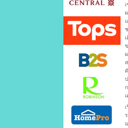
เ
ผ
แ
ช
เ
ข
ผ
ส
ด
ป
ก
เ
เ
ร
ม