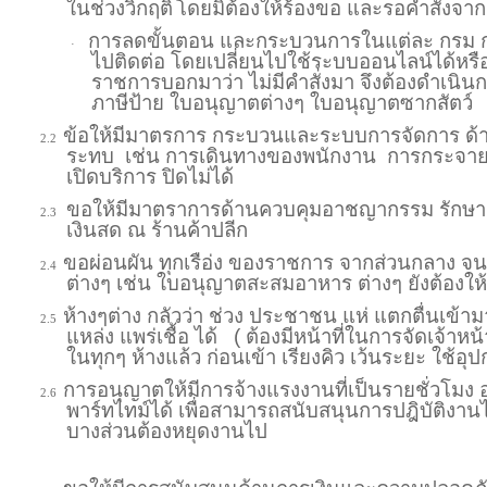
ในช่วงวิกฤติ
โดยมิต้องให้ร้องขอ และรอคำสั่งจากเบ
การลดขั้นตอน และกระบวนการในแต่ละ กรม ก
·
ไปติดต่อ โดยเปลี่ยนไปใช้ระบบออนไลน์ได้หรือ
ราชการบอกมาว่า ไม่มีคำสั่งมา จึงต้องดำเน
ภาษีป้าย ใบอนุญาตต่างๆ ใบอนุญาตซากสัตว์
ข้อให้มีมาตรการ
กระบวนและระบบการจัดการ ด้
2.2
ระทบ เช่น การเดินทางของพนักงาน การกระจาย
เปิดบริการ ปิดไม่ได้
ขอให้มีมาตราการด้านควบคุมอาชญากรรม รักษาค
2.3
เงินสด ณ ร้านค้าปลีก
ขอผ่อนผัน ทุกเรือ่ง ของราชการ จากส่วนกลาง จนถ
2.4
ต่างๆ เช่น ใบอนุญาตสะสมอาหาร ต่างๆ ยังต้องใ
ห้างๆต่าง กลัวว่า ช่วง ประชาชน แห่ แตกตื่นเข้า
2.5
แหล่ง แพร่เชื้อ ได้ ( ต้องมีหน้าที่ในการจัดเจ้าหน้
ในทุกๆ ห้างแล้ว ก่อนเข้า เรียงคิว เว้นระยะ ใช้อุ
การอนุญาตให้มีการจ้างแรงงานที่เป็นรายชั่วโมง
2.6
พาร์ทไทม์ได้ เพื่อสามารถสนับสนุนการปฎิบัติงา
บางส่วนต้องหยุดงานไป