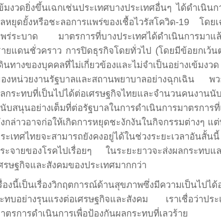
ข้มงวดยิ่งขึ้นเฉกเช่นประเทศบางประเทศอื่นๆ ได้ดำเนินกา
ลหยุดยั้งหรือชะลอการแพร่ของ
เชื้อไวรัสโควิด-
19
โดยเฉพ
พร่ระบาด
มาตรการที่บางประเทศได้ดำเนินการมาแล้
ายแดนชั่วคราว การปิดธุรกิจโดยทั่วไป
(
โดยมีข้อยกเว้นต
ดินทางของบุคคลที่ไม่เกี่ยวข้องและไม่จำเป็นอย่างเข้ม
องหน่วยงานรัฐบาลและสถานพยาบาลอย่างฉุกเฉิน พวกเร
ลกระทบที่เป็นไปได้ต่อเศรษฐกิจไทยและจำนวนคนงานน
นับสนุนอย่างเต็มที่ต่อรัฐบาลในการดำเนินการมาตรการที่
ังกล่าวอาจก่อให้เกิดการหยุดชะงักงันในกิจกรรมต่างๆ แต่
ระเทศไทยจะสามารถยังคงอยู่ได้ในช่วงระยะเวลาอันสั้
ระจายของโรคไปเรื่อยๆ ในระยะยาวจะส่งผลกระทบและก
ศรษฐกิจและสังคมของประเทศมากกว่า
รื่องนี้เป็นเรื่องวิกฤตการณ์ด้านสุขภาพซึ่งมีความเป็นไปได้อ
ะทบอย่างรุนแรงต่อ
เศรษฐกิจและสังคม เราเชื่อว่าประเท
าตรการดำเนินการเพื่อป้องกันผลกระทบที่เลวร้าย 