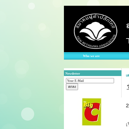
Who we are
Newsletter
เส
2
เ