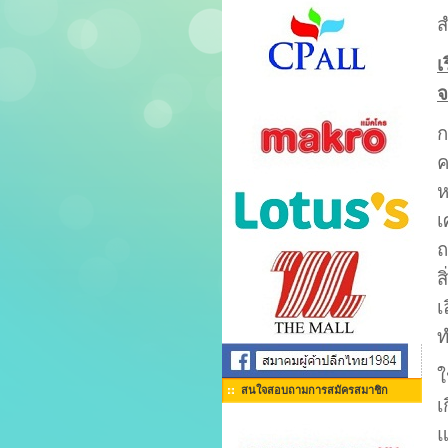
ส
เ
จ
ก
ค
ห
เ
ถ
ส
เ
ท
ใ
สนใจสอบถามการสมัครสมาชิก
เ
แ