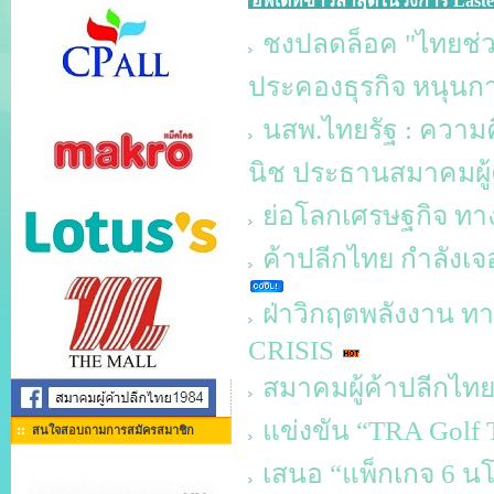
อัพเดทข่าวล่าสุดในวงการ Laste
ชงปลดล็อค "ไทยช่วย
ประคองธุรกิจ หนุนก
นสพ.ไทยรัฐ : ความ
นิช ประธานสมาคมผู้
ย่อโลกเศรษฐกิจ ทา
ค้าปลีกไทย กำลังเจอ
ฝ่าวิกฤตพลังงาน
CRISIS
สมาคมผู้ค้าปลีกไทย
แข่งขัน “TRA Golf 
สนใจสอบถามการสมัครสมาชิก
เสนอ “แพ็กเกจ 6 นโ